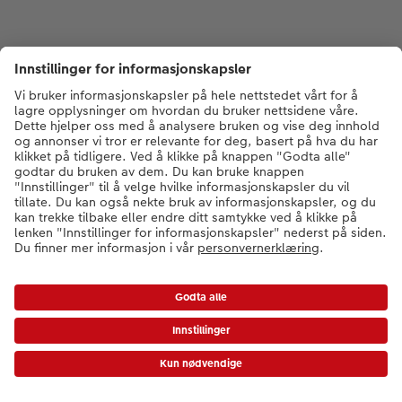
* Verdikoder gjelder ikke ekspressbilder, gavekort eller frakt/grunnpris.