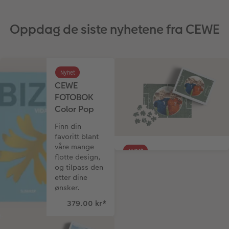
Oppdag de siste nyhetene fra CEWE
Nyhet
CEWE
FOTOBOK
Color Pop
Finn din
favoritt blant
våre mange
Nyhet
flotte design,
Premium puslespill 100
og tilpass den
brikker
etter dine
ønsker.
Puslespill med 100 brikker er
379.00 kr
*
den perfekte gaven til en
førsteklassing.
279.00 kr
*