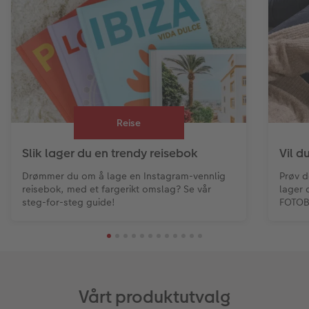
Minnelomme
hexxas
Gratis bildelagring
Inspirasjon
Menykort
Tilbehør
Flerdelt veggdekorasjon
CEWE Gavekort
Direkteforsendelse
Fotopanel
Firmagaver
Digitalt kort
Velkomstskilt
Gratis bildelagring
Reise
Nummercollage
Slik lager du en trendy reisebok
Vil d
Inspirasjon
Drømmer du om å lage en Instagram-vennlig
Prøv 
reisebok, med et fargerikt omslag? Se vår
lager 
Gratis bildelagring
steg-for-steg guide!
FOTO
Tilbehør
Vårt produktutvalg