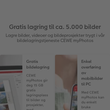
Gratis lagring til ca. 5.000 bilder
Lagre bilder, videoer og bildeprosjekter trygt i vår
bildelagringstjeneste CEWE myPhotos
Gratis
Enkel
bildelagring
overføring
av
CEWE
mobilbilder
myPhotos gir
til PC
deg 15 GB
gratis
Med CEWE
lagringsplass
myPhotos kan
til bilder og
du enkelt
prosjekter,
bruke
med