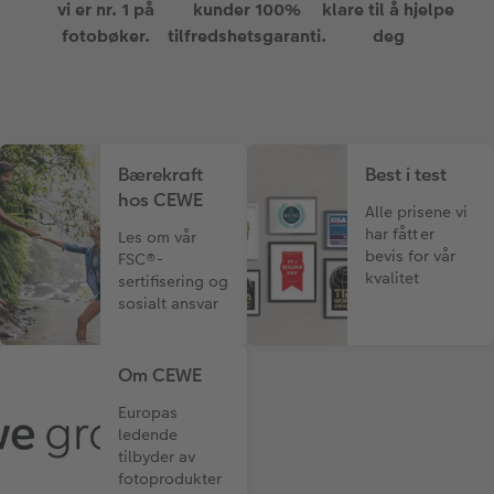
vi er nr. 1 på
kunder 100%
klare til å hjelpe
fotobøker.
tilfredshetsgaranti.
deg
Bærekraft
Best i test
hos CEWE
Alle prisene vi
har fått er
Les om vår
bevis for vår
FSC®-
kvalitet
sertifisering og
sosialt ansvar
Om CEWE
Europas
ledende
tilbyder av
fotoprodukter