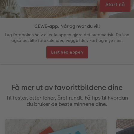
sjoner
Papirtyper og omslag
Bilde i ramme
Art prints
Dekorasjon
Ekspresskort
Invitasjoner
Kalenderbok
Bestillingsmuligheter
Fotolerret
Bildeboks
Klistremerker
Storformat ekspress
Dåp
Ukeplanlegger på akrylglass
CEWE-app: Når og hvor du vil!
Anledninger
Bilde på skumplate
Fotoplakat standardpapir
Tekstiler
Ekspresskalender
Design selv
Inspirasjon
Lag fotoboken selv eller la appen gjøre det automatisk. Du kan
også bestille fotokalender, veggbilder, kort og mye mer.
Enkel bildeoverføring
Galleritrykk
Fotosett
Skole og kontor
Hvordan fungerer det?
Alle anledninger
Valgmuligheter
Last ned appen
Best i test
Bilde på akrylglass
Fotoklistremerker
Fotomagneter
Andre fototjenester i butikk
Fotokort
Gratis bildelagring
ram
Adobe® InDesign® til CEWE FOTOBOK
Bilde på tre
Tilbehør
Art prints
Inspirasjon
Foldekort
Gaveinnpakning
Få mer ut av favorittbildene dine
Gratis bildelagring
Fotoplakat med kart
Fremkall engangskameraet
Fyll selv gaveeske
Postkort
Tilbehør
Photos
Til fester, etter ferier, året rundt. Få tips til hvordan
du bruker de beste minnene dine.
CEWE FOTOBOK Color pop
Fotoplakat med plakatlist
Digitalisering
Mobildeksler
Kort med fotoinnstikk
Panoramaside
Fotocollage
Inspirasjon
Kjæledyr
Bordkort