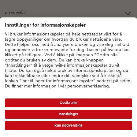
Om CEWE
Bildeprodukter
Andre produkter
Kontakt kundeservice:
66 82 26 60
- Man-fre: 09:00-20:00 | Søn: 14:00-
20:00 (unntatt helligdager)
* Verdikoder gjelder ikke ekspressbilder, gavekort eller frakt/grunnpris.