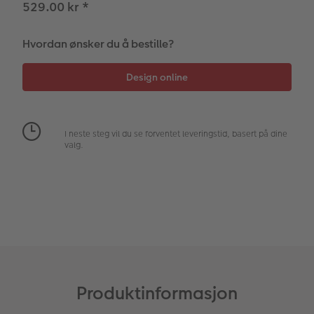
529.00 kr
*
Fotopanel
Firmagaver
Digitalt kort
Hvordan ønsker du å bestille?
Velkomstskilt
Gratis bildelagring
Nummercollage
Inspirasjon
I neste steg vil du se forventet leveringstid, basert på dine
valg.
Gratis bildelagring
Tilbehør
Produktinformasjon