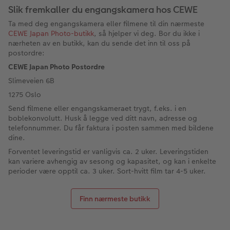
Slik fremkaller du engangskamera hos CEWE
Velkomstskilt
Gratis bildelagring
Ta med deg engangskamera eller filmene til din nærmeste
CEWE Japan Photo-butikk
, så hjelper vi deg. Bor du ikke i
nærheten av en butikk, kan du sende det inn til oss på
Nummercollage
postordre:
CEWE Japan Photo Postordre
Inspirasjon
Slimeveien 6B
Gratis bildelagring
1275 Oslo
Send filmene eller engangskameraet trygt, f.eks. i en
boblekonvolutt. Husk å legge ved ditt navn, adresse og
Tilbehør
telefonnummer. Du får faktura i posten sammen med bildene
dine.
Forventet leveringstid er vanligvis ca. 2 uker. Leveringstiden
kan variere avhengig av sesong og kapasitet, og kan i enkelte
perioder være opptil ca. 3 uker. Sort-hvitt film tar 4-5 uker.
Finn nærmeste butikk