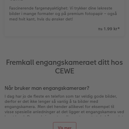
Fascinerende fargenøyaktighet: Vi trykker dine lekreste
bilder i mange formater og på premium fotopapir – også
med hvit kant, hvis du ønsker det!
1.99 kr
*
fra
Fremkall engangskameraet ditt hos
CEWE
Når bruker man engangskameraer?
I dag har jo de fleste en telefon som tar veldig gode bilder,
derfor er det ikke lenger så vanlig å ta bilder med
engangskamera. Men det hender allikevel for eksempel til
visse spesielle anledninger at det ligger et engangskamera ved
hvert bord. Dermed sier verten eller vertsparet at de håper det
vil bli tatt masse bilder av festlighetene, som man kan glede
seg over senere. Disse festlige begivenhetene kan for
Vis mer