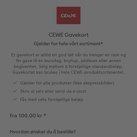
Anledninger
Bilde på skumplate
Fotoplakat standardpapir
Tekstiler
Ekspresskalender
Design selv
Inspirasjon
Enkel bildeoverføring
Galleritrykk
Fotosett
Skole og kontor
Hvordan fungerer det?
Alle anledninger
Valgmuligheter
CEWE Gavekort
Best i test
Bilde på akrylglass
Fotoklistremerker
Fotomagneter
Andre fototjenester i butikk
Fotokort
Gratis bildelagring
Gjelder for hele vårt sortiment*
ram
Et gavekort er alltid en god idé når du trenger en rask og
Adobe® InDesign® til CEWE FOTOBOK
Bilde på tre
Tilbehør
Art prints
Inspirasjon
Foldekort
Gaveinnpakning
fin gave til en bursdag, bryllup, jubileum eller annen
begivenhet. Velg mellom 6 forskjellige standardbeløp.
Gavekortet kan brukes i hele CEWE-produktsortimentet.
Gratis bildelagring
Fotoplakat med kart
Fremkall engangskameraet
Fyll selv gaveeske
Postkort
Tilbehør
Photos
Gjelder for alle produkter (ikke ekspressbilder)
CEWE FOTOBOK Color pop
Fotoplakat med plakatlist
Digitalisering
Mobildeksler
Kort med fotoinnstikk
Skriv ut selv eller send via e-post
Fås med seks forskjellige beløp
Panoramaside
Fotocollage
Inspirasjon
Kjæledyr
Bordkort
fra 100.00 kr
*
Minnelomme
hexxas
Gratis bildelagring
Inspirasjon
Menykort
Tilbehør
Flerdelt veggdekorasjon
Direkteforsendelse
CEWE Gavekort
Hvordan ønsker du å bestille?