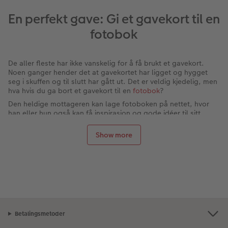
En perfekt gave: Gi et gavekort til en
fotobok
De aller fleste har ikke vanskelig for å få brukt et gavekort.
Noen ganger hender det at gavekortet har ligget og hygget
seg i skuffen og til slutt har gått ut. Det er veldig kjedelig, men
hva hvis du ga bort et gavekort til en
fotobok
?
Den heldige mottageren kan lage fotoboken på nettet, hvor
han eller hun også kan få inspirasjon og gode idéer til sitt
eget, personlige
fotoalbum
med bilder og tekst trykt direkte
på sidene.
Show more
Et gavekort til fotobøkene våre faller alltid i god jord. Det blir
nok brukt, for hvem vil ikke gjerne ha et lekkert album man kan
ta fram og sitte og kose seg med og le av så ofte man vil? Mer
personlig kan det nesten ikke bli, og boken vil helt sikkert bli
verdsatt i mange år.
Bestill gavekortet på nettet
Gavekortet bestiller du her på hjemmesiden vår, hvor vi har en
Betalingsmetoder
gavekortmal. Da kan du selv legge til teksten du gjerne vil ha