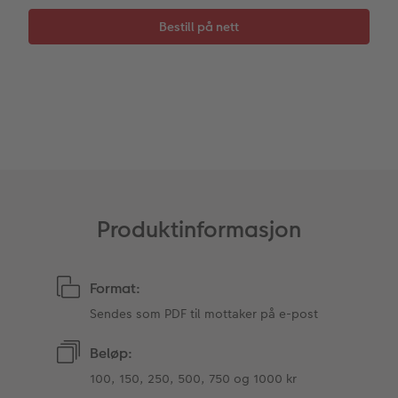
Fotopanel
Firmagaver
Digitalt kort
Velkomstskilt
Gratis bildelagring
Nummercollage
Inspirasjon
Gratis bildelagring
Produktinformasjon
Tilbehør
Format:
Sendes som PDF til mottaker på e-post
Beløp:
100, 150, 250, 500, 750 og 1000 kr