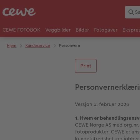
CEWE FOTOBOK
Veggbilder
Bilder
Fotogaver
Ekspres
Hjem
Kundeservice
Personvern
Print
Personvernerklæri
Versjon 5. februar 2026
1. Hvem er behandlingsansv
CEWE Norge AS med org.nr. 
fotoprodukter. CEWE er ansv
kundetilfredshet, og jobber 