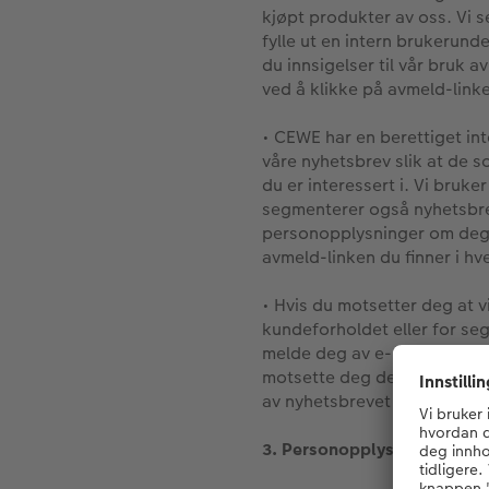
kjøpt produkter av oss. Vi s
fylle ut en intern brukerun
du innsigelser til vår bruk 
ved å klikke på avmeld-linken
• CEWE har en berettiget in
våre nyhetsbrev slik at de 
du er interessert i. Vi bruke
segmenterer også nyhetsbrev
personopplysninger om deg 
avmeld-linken du finner i hv
• Hvis du motsetter deg at v
kundeforholdet eller for se
melde deg av e-post om gjen
motsette deg dette på Min si
av nyhetsbrevet og brukeromt
3. Personopplysninger vi b