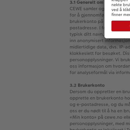
3.1 Generelt om hvilke pers
CEWE samler og behandler ku
for å gjennomføre salg av f
brukerkonto på våre nettste
postadresse. I forbindelse 
typisk ditt navn, adresse, 
inn anonymisert informasjon
midlertidige data, dvs. IP-
klokkeslett for besøket. Dis
personopplysninger. Vi bruke
oss informasjon om hvordan 
for analyseformål via infor
3.2 Brukerkonto
Dersom du oppretter en bru
opprette en brukerkonto ho
og e-postadresse, og du må 
oss er du nødt til å ha en b
«Min konto» på cewe.no elle
personopplysninger, med min
brukerkonto er lokalisert i