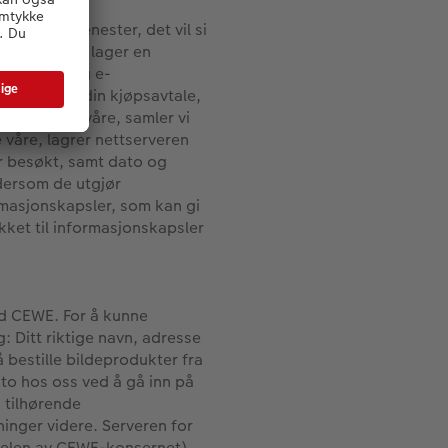
g våre tjenester, det vil si
old. Når du lager en
onnummer, og e-
å oppfylle din kjøpsavtale,
ettstedene våre, samler vi
 våre, lagrer nettserveren
ar besøkt, samt dato og
 dersom de utgjør
ormasjonskapsler, som kan gi
kket til informasjonskapsler
d CEWE. For å kunne
Ditt riktige navn, adresse
bestille bildeprodukter fra
nto hos oss ved å gå inn på
 tilhørende
inger videre. Serveren for
 delen av CEWE-konsernet).