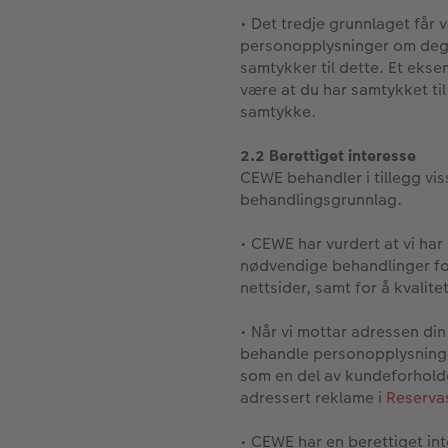
• Det tredje grunnlaget får
personopplysninger om deg 
samtykker til dette. Et eks
være at du har samtykket til
samtykke.
2.2 Berettiget interesse
CEWE behandler i tillegg vi
behandlingsgrunnlag.
• CEWE har vurdert at vi har
nødvendige behandlinger for 
nettsider, samt for å kvalit
• Når vi mottar adressen din
behandle personopplysninger 
som en del av kundeforholde
adressert reklame i
Reservas
• CEWE har en berettiget in