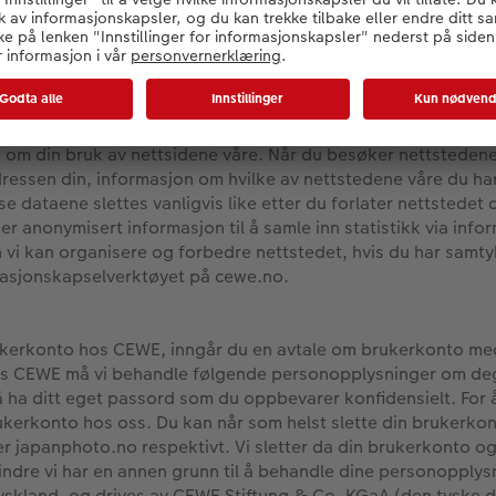
onopplysninger vi behandler
n personopplysninger om deg som er nødvendig for å tilby de
otoprodukter og administrasjon av brukerkonto og kundeforh
der, behandler vi opplysninger om ditt navn, adresse, telef
med en ordre behandler vi opplysninger som er nødvendig for 
telefonnummer, e-postadresse og bildedata. Når du besøker n
 om din bruk av nettsidene våre. Når du besøker nettstedene
adressen din, informasjon om hvilke av nettstedene våre du h
se dataene slettes vanligvis like etter du forlater nettstedet
r anonymisert informasjon til å samle inn statistikk via inf
vi kan organisere og forbedre nettstedet, hvis du har samty
masjonskapselverktøyet på cewe.no.
kerkonto hos CEWE, inngår du en avtale om brukerkonto me
s CEWE må vi behandle følgende personopplysninger om deg: 
ha ditt eget passord som du oppbevarer konfidensielt. For å 
rukerkonto hos oss. Du kan når som helst slette din brukerko
r japanphoto.no respektivt. Vi sletter da din brukerkonto og
dre vi har en annen grunn til å behandle dine personopplysn
 Tyskland, og drives av CEWE Stiftung & Co. KGaA (den tyske