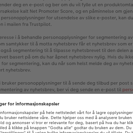
ender deg en e-post og ber om du vil fylle ut en produktomtal
dersøkelse kalt Net Promoter Score, og en påminnelse om gjen
av personopplysninger for utsendelse av slike e-poster, kan 
 i mailen fra Trustpilot.
teresse i å behandle personopplysninger for segmentering av
som samtykker til å motta nyhetsbrev får et nyhetsbrev som e
r også segmentering til å tilpasse nyhetsbrevet til den delen a
et basert på om du har åpnet nyhetsbrev nylig. Hvis du ikke
for segmentering, kan du når som helst melde deg av nyhets
ert nyhetsbrev.
i bruker personopplysninger til å sende deg tilbud per post 
gmentering av nyhetsbrev, ber vi deg sende en e-post til
per
kjøp av produkter og brukerundersøkelse NPS kan du endre d
de, eller sende oss en e-post til
personvern@cewe.no
. Du 
ale på Trustpilot ved å klikke på avmeld-linken i nyhetsbreve
ehandler om deg