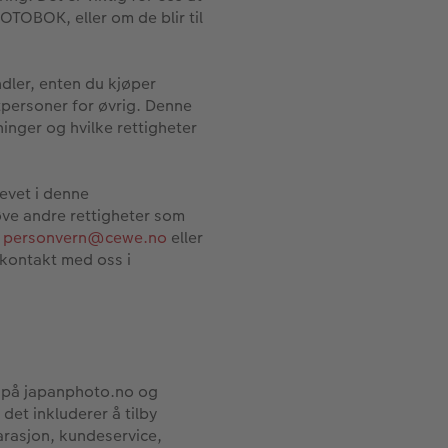
FOTOBOK, eller om de blir til
ndler, enten du kjøper
ktpersoner for øvrig. Denne
nger og hvilke rettigheter
evet i denne
øve andre rettigheter som
t
personvern@cewe.no
eller
 kontakt med oss i
r på japanphoto.no og
det inkluderer å tilby
arasjon, kundeservice,