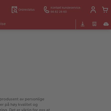
Kontakt kundeservice:
Ordrestatus
66 82 26 60
ise
produsent av personlige
r på høy kvalitet og
ng. Det er viktig for oss at