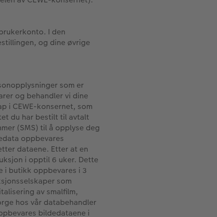
brukerkonto. I den
tillingen, og dine øvrige
rsonopplysninger som er
arer og behandler vi dine
skap i CEWE-konsernet, som
 du har bestilt til avtalt
mmer (SMS) til å opplyse deg
ldedata oppbevares
letter dataene. Etter at en
uksjon i opptil 6 uker. Dette
re i butikk oppbevares i 3
ksjonsselskaper som
alisering av smalfilm,
Norge hos vår databehandler
, oppbevares bildedataene i