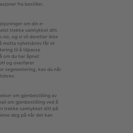
sjoner fra bestiller.
plysninger om din e-
elst trekke samtykket ditt
no, og vi vil deretter ikke
å motta nyhetsbrev får et
ring til å tilpasse
på om du har åpnet
mbH og overfører
for segmentering, kan du når
tsbrev.
elser om gjenbestilling av
il om gjenbestilling ved å
an trekke samtykket ditt på
minne deg på når det kan