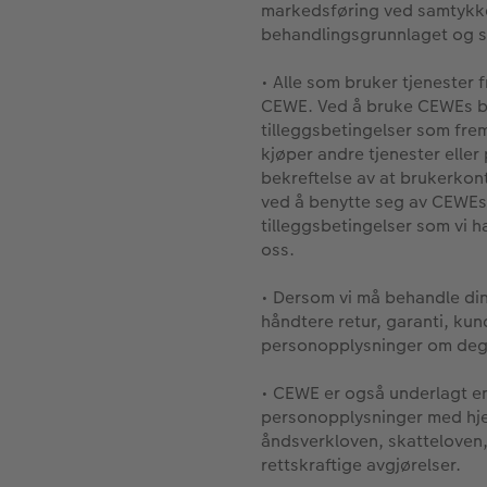
markedsføring ved samtykke
behandlingsgrunnlaget og so
• Alle som bruker tjenester
CEWE. Ved å bruke CEWEs bi
tilleggsbetingelser som fre
kjøper andre tjenester elle
bekreftelse av at brukerkont
ved å benytte seg av CEWEs 
tilleggsbetingelser som vi
oss.
• Dersom vi må behandle din
håndtere retur, garanti, kun
personopplysninger om deg 
• CEWE er også underlagt en 
personopplysninger med hje
åndsverkloven, skatteloven, 
rettskraftige avgjørelser.