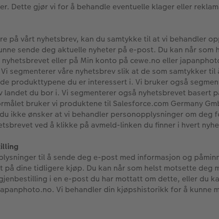
. Dette gjør vi for å behandle eventuelle klager eller reklama
 på vårt nyhetsbrev, kan du samtykke til at vi behandler op
 kunne sende deg aktuelle nyheter på e-post. Du kan når som h
 nyhetsbrevet eller på Min konto på cewe.no eller japanphoto.
 Vi segmenterer våre nyhetsbrev slik at de som samtykker til 
de produkttypene du er interessert i. Vi bruker også segmente
av landet du bor i. Vi segmenterer også nyhetsbrevet basert 
 formålet bruker vi produktene til Salesforce.com Germany G
 du ikke ønsker at vi behandler personopplysninger om deg 
tsbrevet ved å klikke på avmeld-linken du finner i hvert nyhe
lling
lysninger til å sende deg e-post med informasjon og påminn
på dine tidligere kjøp. Du kan når som helst motsette deg ma
gjenbestilling i en e-post du har mottatt om dette, eller du k
japanphoto.no. Vi behandler din kjøpshistorikk for å kunne 