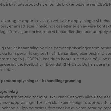
kket på kvalitetsprodukter, enten du bruker bildene i en CEWE 
alvor og er opptatt av at du vet hvilke opplysninger vi beha
 oss, er ansatt eller innleid hos oss eller er en av våre konta
eg informasjon om hvordan vi behandler dine personopplysni
ig for vår behandling av dine personopplysninger som beskr
 du har spørsmål knyttet til vår behandling eller ønsker å ut
nforordningen («GDPR»), kan du ta kontakt med oss på e-pos
undeservice, Postboks 4 Bjørndal,1214 Oslo. Du kan også ta
ettsiden.
ne personopplysninger - behandlingsgrunnlag
sgrunnlag
sninger om deg for at du skal kunne benytte våre tjeneste
ersonopplysninger for at vi skal kunne selge fotoprodukter, 
g behandle kjøp og ordrer, forsendelse av varer, retur og rep