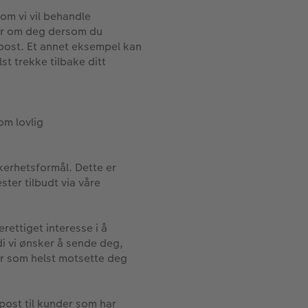
om vi vil behandle
ger om deg dersom du
-post. Et annet eksempel kan
st trekke tilbake ditt
om lovlig
kerhetsformål. Dette er
ster tilbudt via våre
rettiget interesse i å
di vi ønsker å sende deg,
år som helst motsette deg
post til kunder som har