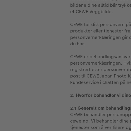
bildene dine alltid blir try
et CEWE Veggbilde.
CEWE tar ditt personvern på 
produkter eller tjenester fra
personvernerklæringen gir d
du har.
CEWE er behandlingsansvarl
personvernerklæringen. Hvis
registrert etter personver
post til CEWE Japan Photo K
kundeservice i chatten på n
2. Hvorfor behandler vi di
2.1 Generelt om behandling
CEWE behandler personopply
cewe.no. Vi behandler dine p
tjenester som å verifisere o