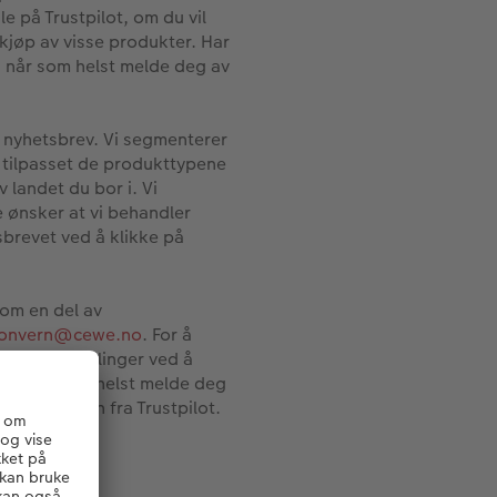
e på Trustpilot, om du vil
kjøp av visse produkter. Har
du når som helst melde deg av
 nyhetsbrev. Vi segmenterer
r tilpasset de produkttypene
v landet du bor i. Vi
 ønsker at vi behandler
brevet ved å klikke på
som en del av
sonvern@cewe.no
. For å
ine innstillinger ved å
kan når som helst melde deg
t og mailen fra Trustpilot.