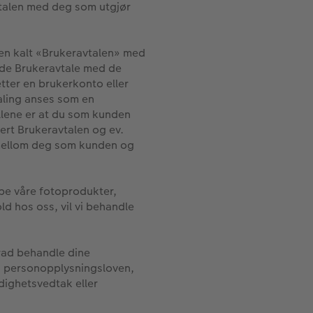
vtalen med deg som utgjør
len kalt «Brukeravtalen» med
nde Brukeravtale med de
tter en brukerkonto eller
aling anses som en
ellene er at du som kunden
ert Brukeravtalen og ev.
 mellom deg som kunden og
øpe våre fotoprodukter,
ld hos oss, vil vi behandle
grad behandle dine
, personopplysningsloven,
dighetsvedtak eller