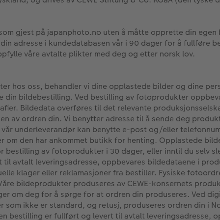
e som gjest på japanphoto.no uten å måtte opprette din egen 
n adresse i kundedatabasen vår i 90 dager for å fullføre bes
fylle våre avtalte plikter med deg og etter norsk lov.
kter hos oss, behandler vi dine opplastede bilder og dine pe
 din bildebestilling. Ved bestilling av fotoprodukter oppbev
afier. Bildedata overføres til det relevante produksjonssel
en av ordren din. Vi benytter adresse til å sende deg produktet
er vår underleverandør kan benytte e-post og/eller telefonnu
ller om den har ankommet butikk for henting. Opplastede bi
or bestilling av fotoprodukter i 30 dager, eller inntil du selv s
ert til avtalt leveringsadresse, oppbevares bildedataene i prod
elle klager eller reklamasjoner fra bestiller. Fysiske fotoord
 Våre bildeprodukter produseres av CEWE-konsernets produ
r om deg for å sørge for at ordren din produseres. Ved digit
er som ikke er standard, og retusj, produseres ordren din i 
en bestilling er fullført og levert til avtalt leveringsadresse