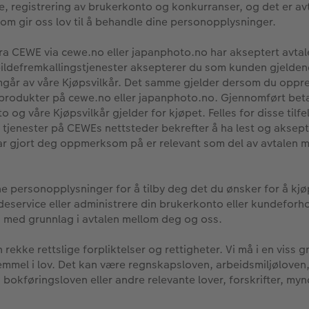
, registrering av brukerkonto og konkurranser, og det er a
m gir oss lov til å behandle dine personopplysninger.
 fra CEWE via cewe.no eller japanphoto.no har akseptert avta
ldefremkallingstjenester aksepterer du som kunden gjelde
mgår av våre Kjøpsvilkår. Det samme gjelder dersom du oppre
r produkter på cewe.no eller japanphoto.no. Gjennomført bet
o og våre Kjøpsvilkår gjelder for kjøpet. Felles for disse tilf
tjenester på CEWEs nettsteder bekrefter å ha lest og aksept
 har gjort deg oppmerksom på er relevant som del av avtalen
e personopplysninger for å tilby deg det du ønsker for å kj
deservice eller administrere din brukerkonto eller kundeforho
med grunnlag i avtalen mellom deg og oss.
rekke rettslige forpliktelser og rettigheter. Vi må i en viss 
mmel i lov. Det kan være regnskapsloven, arbeidsmiljøloven
bokføringsloven eller andre relevante lover, forskrifter, myn