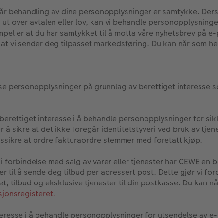
 vår behandling av dine personopplysninger er samtykke. Ders
ut over avtalen eller lov, kan vi behandle personopplysnin
empel er at du har samtykket til å motta våre nyhetsbrev på e
 at vi sender deg tilpasset markedsføring. Du kan når som hel
sse personopplysninger på grunnlag av berettiget interesse s
 berettiget interesse i å behandle personopplysninger for sik
å sikre at det ikke foregår identitetstyveri ved bruk av tjene
etssikre at ordre fakturaordre stemmer med foretatt kjøp.
 i forbindelse med salg av varer eller tjenester har CEWE en be
til å sende deg tilbud per adressert post. Dette gjør vi for
t, tilbud og eksklusive tjenester til din postkasse. Du kan n
jonsregisteret.
teresse i å behandle personopplysninger for utsendelse av e-