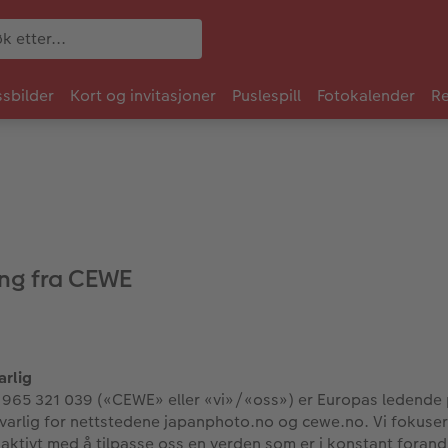
sbilder
Kort og invitasjoner
Puslespill
Fotokalender
Re
ng fra CEWE
arlig
965 321 039 («CEWE» eller «vi»/«oss») er Europas ledende 
arlig for nettstedene japanphoto.no og cewe.no. Vi fokusere
aktivt med å tilpasse oss en verden som er i konstant forandri