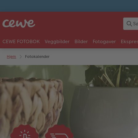
CEWE FOTOBOK
Veggbilder
Bilder
Fotogaver
Ekspres
Hjem
Fotokalender