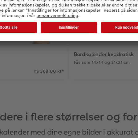
Bordkalender kvadratisk
Fås som 14x14 og 21x21 cm
369.00 kr
*
fra
ere i flere størrelser og fo
 kalender med dine egne bilder i akkurat 