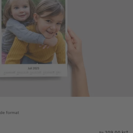
nde format
209.00 kr
*
fra