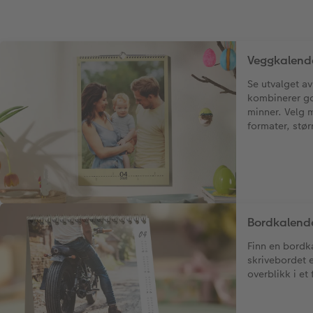
Veggkalend
Se utvalget a
kombinerer go
minner. Velg 
formater, stør
Bordkalend
Finn en bordk
skrivebordet e
overblikk i et 