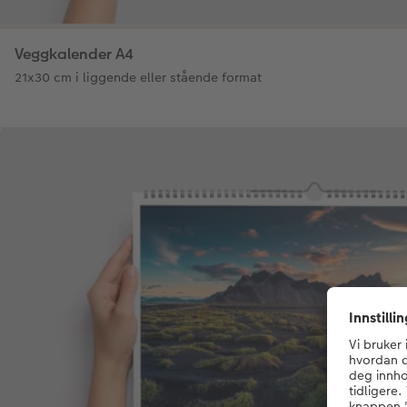
Veggkalender A4
21x30 cm i liggende eller stående format