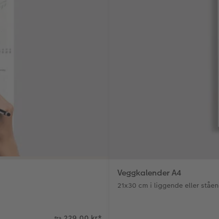
Veggkalender A4
21x30 cm i liggende eller ståe
229.00 kr
*
fra