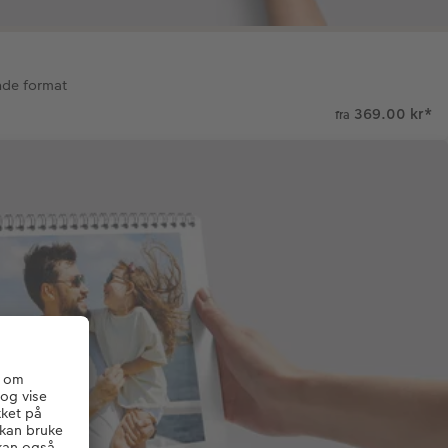
nde format
369.00 kr
*
fra