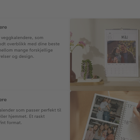
ere
v veggkalendere, som
dt overblikk med dine beste
mellom mange forskjellige
relser og design.
ere
alender som passer perfekt til
ller hjemmet. Et raskt
fint format.