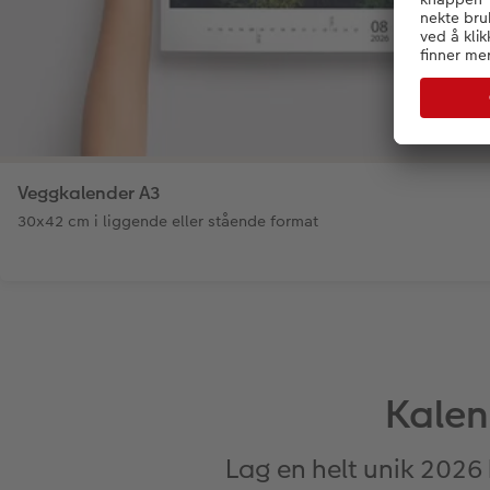
Veggkalender A3
30x42 cm i liggende eller stående format
Kalend
Lag en helt unik 2026