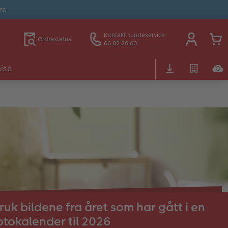
re
Kontakt kundeservice:
Ordrestatus
66 82 26 60
ise
ruk bildene fra året som har gått i en
otokalender til 2026