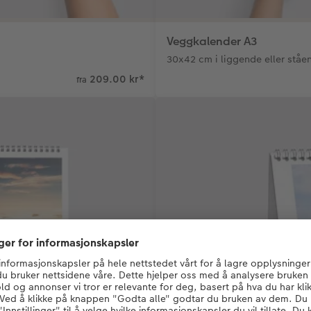
Veggkalender A3
30x42 cm i liggende eller ståe
209.00 kr
*
fra