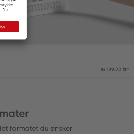
139.00 kr
*
fra
rmater
det formatet du ønsker