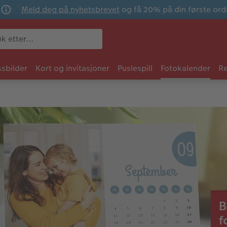
Meld deg på nyhetsbrevet
og få 20% på din første ord
sbilder
Kort og invitasjoner
Puslespill
Fotokalender
Re
B
f