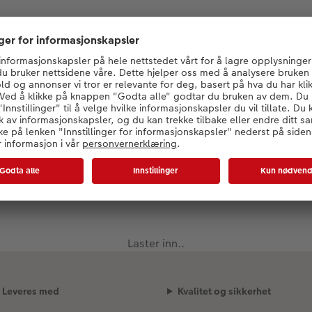
Laster inn..
Leveres med
Kvalitet og sikkerhet