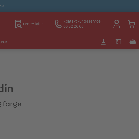
re
Kontakt kundeservice:
Ordrestatus
66 82 26 60
ise
din
g farge