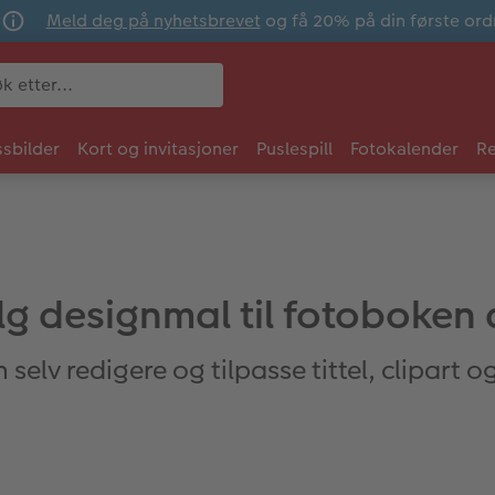
Meld deg på nyhetsbrevet
og få 20% på din første ord
sbilder
Kort og invitasjoner
Puslespill
Fotokalender
Re
lg designmal til fotoboken 
 selv redigere og tilpasse tittel, clipart o