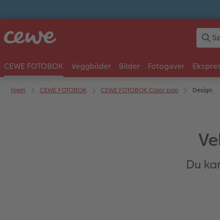
CEWE FOTOBOK
Veggbilder
Bilder
Fotogaver
Ekspres
Hjem
CEWE FOTOBOK
CEWE FOTOBOK Color pop
Design
Ve
Du kan