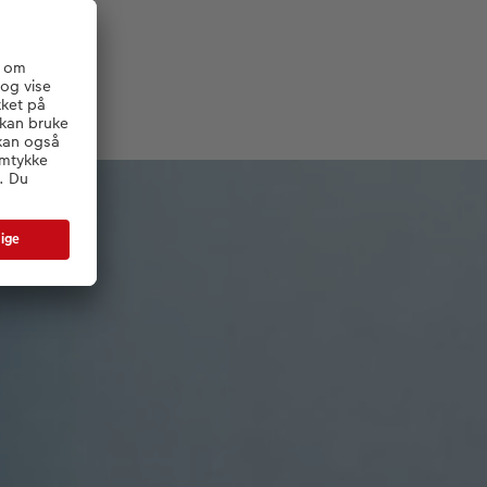
t
rykket