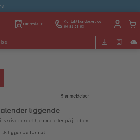
re
Kontakt kundeservice:
Ordrestatus
66 82 26 60
ise
alender liggende
til skrivebordet hjemme eller på jobben.
tisk liggende format