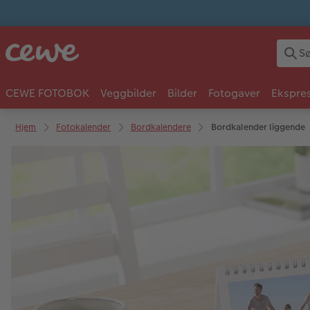
CEWE FOTOBOK
Veggbilder
Bilder
Fotogaver
Ekspres
Hjem
Fotokalender
Bordkalendere
Bordkalender liggende