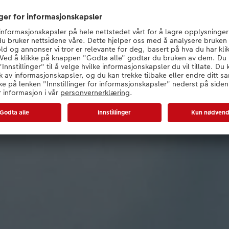
Alt om det elegante papire
ut mer om det eksklusive standard digitalt