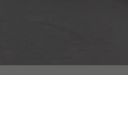
Digitaltrykk standard
Mettede farger, silkematt utseende
Den høye papirkvaliteten digitaltrykk