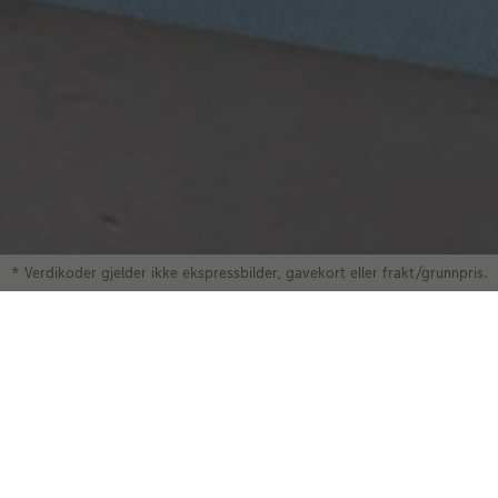
* Verdikoder gjelder ikke ekspressbilder, gavekort eller frakt/grunnpris.