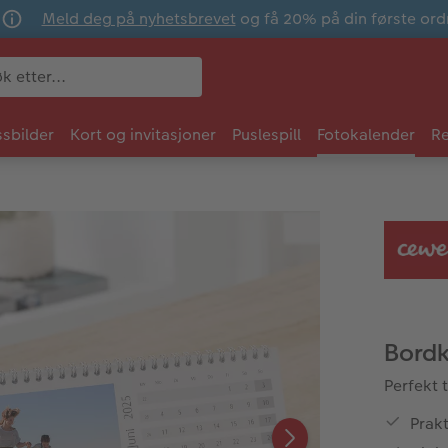
Meld deg på nyhetsbrevet
og få 20% på din første ord
sbilder
Kort og invitasjoner
Puslespill
Fotokalender
Re
Bordk
Perfekt 
Prak