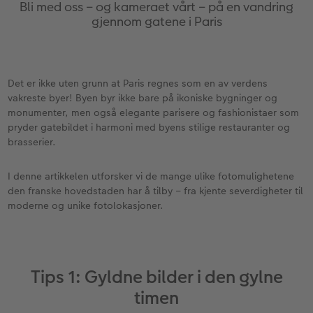
Anledninger
Bilde på skumplate
Fotoplakat standardpapir
Tekstiler
Ekspresskalender
Design selv
Inspirasjon
Bli med oss – og kameraet vårt – på en vandring
gjennom gatene i Paris
Enkel bildeoverføring
Galleritrykk
Fotosett
Skole og kontor
Hvordan fungerer det?
Alle anledninger
Valgmuligheter
Best i test
Bilde på akrylglass
Fotoklistremerker
Fotomagneter
Andre fototjenester i butikk
Fotokort
Gratis bildelagring
ram
Det er ikke uten grunn at Paris regnes som en av verdens
vakreste byer! Byen byr ikke bare på ikoniske bygninger og
Adobe® InDesign® til CEWE FOTOBOK
Bilde på tre
Tilbehør
Art prints
Inspirasjon
Foldekort
Gaveinnpakning
monumenter, men også elegante parisere og fashionistaer som
pryder gatebildet i harmoni med byens stilige restauranter og
Gratis bildelagring
Fotoplakat med kart
Fremkall engangskameraet
Fyll selv gaveeske
Postkort
Tilbehør
brasserier.
Photos
CEWE FOTOBOK Color pop
Fotoplakat med plakatlist
Digitalisering
Mobildeksler
Kort med fotoinnstikk
I denne artikkelen utforsker vi de mange ulike fotomulighetene
den franske hovedstaden har å tilby – fra kjente severdigheter til
moderne og unike fotolokasjoner.
Panoramaside
Fotocollage
Inspirasjon
Kjæledyr
Bordkort
Minnelomme
hexxas
Gratis bildelagring
Inspirasjon
Menykort
Tips 1: Gyldne bilder i den gylne
Tilbehør
Flerdelt veggdekorasjon
CEWE Gavekort
Direkteforsendelse
timen
Fotopanel
Firmagaver
Digitalt kort