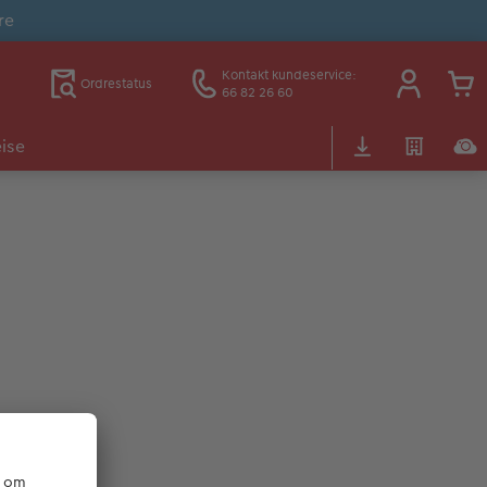
re
Kontakt kundeservice:
Ordrestatus
66 82 26 60
ise