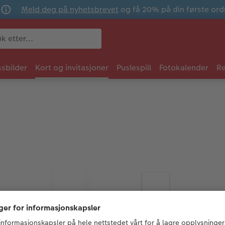
Meld deg på nyhetsbrevet
og få 20% på din første ord
sbilder
Kort og invitasjoner
Puslespill
Fotokalender
Re