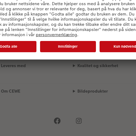
Konfigurator lastes inn..
Leveres med
Kvalitet og sikkerhet
Om CEWE
Bildeprodukter