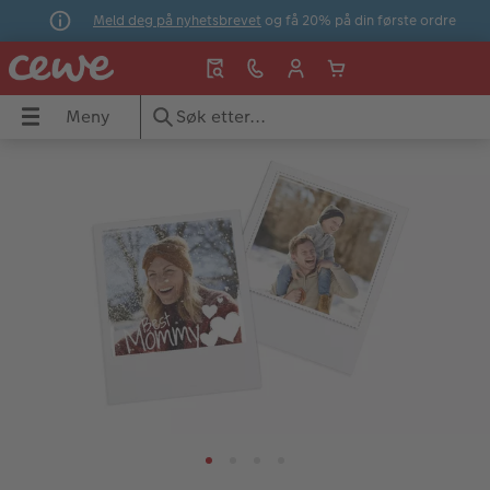
Meld deg på nyhetsbrevet
og få 20% på din første ordre
Meny
Meny
CEWE FOTOBOK
Veggbilder
Bilder
Fotogaver
Ekspressbilder
Kort og invitasjoner
Fotokalender
OK
Vis alle fotobøker
Vis alle veggbilder
Vis all bildefremkalling
Vis alle fotogaver
Fremkalle bilder i butikk
Vis alle kort og invitasjoner
Vis alle fotokalendere
Formater
Bilde på aluminiumsplate
Bildefremkalling
Krus
Fotogaver i butikk
Konfirmasjon
Veggkalender
Hvordan lage fotobok
Fotoplakat
Innrammet bilde
Spill og bildeleker
Ekspressbilder
Bryllup
Bordkalendere
r
Webinar
Plakat med design
Bilde på naturpapir
Puslespill
Ekspressforstørrelse
Takkekort
Avtalekalender
sjoner
Papirtyper og omslag
Bilde i ramme
Art prints
Dekorasjon
Ekspresskort
Invitasjoner
Kalenderbok
Bestillingsmuligheter
Fotolerret
Bildeboks
Klistremerker
Storformat ekspress
Dåp
Ukeplanlegger på akrylglass