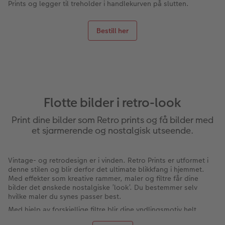
Prints og legger til treholder i handlekurven på slutten.
Bestill her
Flotte bilder i retro-look
Print dine bilder som Retro prints og få bilder med
et sjarmerende og nostalgisk utseende.
Vintage- og retrodesign er i vinden. Retro Prints er utformet i
denne stilen og blir derfor det ultimate blikkfang i hjemmet.
Med effekter som kreative rammer, maler og filtre får dine
bilder det ønskede nostalgiske ’look’. Du bestemmer selv
hvilke maler du synes passer best.
Med hjelp av forskjellige filtre blir dine yndlingsmotiv helt
unike. Hvis du vil tilføye en tittel eller bildetekst, har du