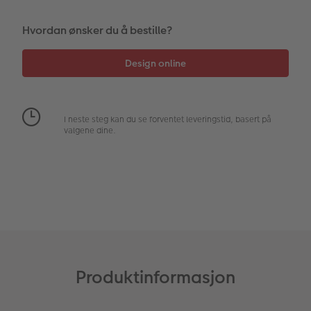
Fotopanel
Firmagaver
Digitalt kort
Hvordan ønsker du å bestille?
Velkomstskilt
Gratis bildelagring
Nummercollage
Inspirasjon
I neste steg kan du se forventet leveringstid, basert på
valgene dine.
Gratis bildelagring
Tilbehør
Produktinformasjon