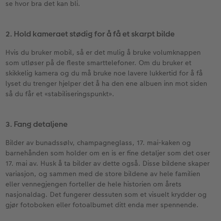
se hvor bra det kan bli.
2. Hold kameraet stødig for å få et skarpt bilde
Hvis du bruker mobil, så er det mulig å bruke volumknappen
som utløser på de fleste smarttelefoner. Om du bruker et
skikkelig kamera og du må bruke noe lavere lukkertid for å få
lyset du trenger hjelper det å ha den ene albuen inn mot siden
så du får et «stabiliseringspunkt».
3. Fang detaljene
Bilder av bunadssølv, champagneglass, 17. mai-kaken og
barnehånden som holder om en is er fine detaljer som det oser
17. mai av. Husk å ta bilder av dette også. Disse bildene skaper
variasjon, og sammen med de store bildene av hele familien
eller vennegjengen forteller de hele historien om årets
nasjonaldag. Det fungerer dessuten som et visuelt krydder og
gjør fotoboken eller fotoalbumet ditt enda mer spennende.