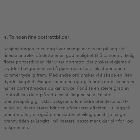
4. Ta noen fine portrettbilder
Nasjonaldagen er en dag hvor mange av oss tar på seg sitt
fineste antrekk, så dette er en god mulighet til å ta noen virkelig
flotte portrettbilder. Når vi tar portrettbilder ønsker vi gjerne å
«rydde» bakgrunnen ved å gjøre den uklar, slik at personen
kommer tydelig frem. Med andre ord ønsker vi å skape en liten
dybdeskarphet. Mange kameraer, og også noen mobilkameraer,
har et portrettmodus du kan bruke. For å få en større grad av
kontroll kan du også sette innstillingene selv. En stor
blenderåpning gir uklar bakgrunn. Jo mindre blendertallet (f-
tallet) er, desto større blir den ufokuserte effekten. I tillegg til
blendertallet, er også brennvidden et viktig punkt. Jo lengre
brennvidden er (angitt i millimeter), desto mer uklar blir for- og
bakgrunnen.