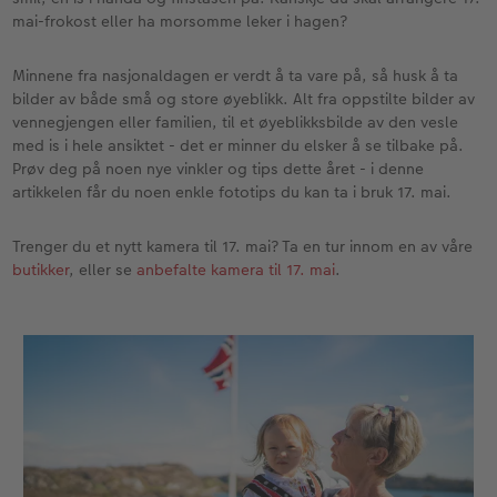
Anledninger
Bilde på skumplate
Fotoplakat standardpapir
Tekstiler
Ekspresskalender
Design selv
Inspirasjon
mai-frokost eller ha morsomme leker i hagen?
Enkel bildeoverføring
Galleritrykk
Fotosett
Skole og kontor
Hvordan fungerer det?
Alle anledninger
Valgmuligheter
Minnene fra nasjonaldagen er verdt å ta vare på, så husk å ta
bilder av både små og store øyeblikk. Alt fra oppstilte bilder av
Best i test
Bilde på akrylglass
Fotoklistremerker
Fotomagneter
Andre fototjenester i butikk
Fotokort
Gratis bildelagring
vennegjengen eller familien, til et øyeblikksbilde av den vesle
ram
med is i hele ansiktet - det er minner du elsker å se tilbake på.
Adobe® InDesign® til CEWE FOTOBOK
Bilde på tre
Tilbehør
Art prints
Inspirasjon
Foldekort
Gaveinnpakning
Prøv deg på noen nye vinkler og tips dette året - i denne
artikkelen får du noen enkle fototips du kan ta i bruk 17. mai.
Gratis bildelagring
Fotoplakat med kart
Fremkall engangskameraet
Fyll selv gaveeske
Postkort
Tilbehør
Photos
Trenger du et nytt kamera til 17. mai? Ta en tur innom en av våre
butikker
, eller se
anbefalte kamera til 17. mai
.
CEWE FOTOBOK Color pop
Fotoplakat med plakatlist
Digitalisering
Mobildeksler
Kort med fotoinnstikk
Panoramaside
Fotocollage
Inspirasjon
Kjæledyr
Bordkort
Minnelomme
hexxas
Gratis bildelagring
Inspirasjon
Menykort
Tilbehør
Flerdelt veggdekorasjon
CEWE Gavekort
Direkteforsendelse
Fotopanel
Firmagaver
Digitalt kort