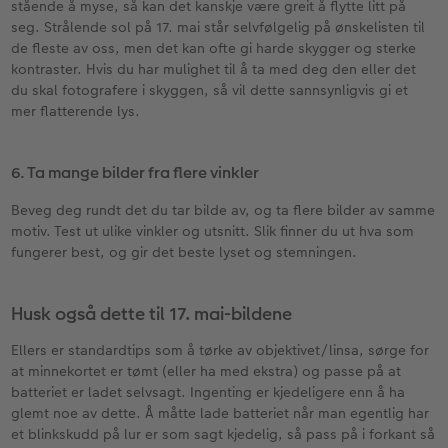
stående å myse, så kan det kanskje være greit å flytte litt på
seg. Strålende sol på 17. mai står selvfølgelig på ønskelisten til
de fleste av oss, men det kan ofte gi harde skygger og sterke
kontraster. Hvis du har mulighet til å ta med deg den eller det
du skal fotografere i skyggen, så vil dette sannsynligvis gi et
mer flatterende lys.
6. Ta mange bilder fra flere vinkler
Beveg deg rundt det du tar bilde av, og ta flere bilder av samme
motiv. Test ut ulike vinkler og utsnitt. Slik finner du ut hva som
fungerer best, og gir det beste lyset og stemningen.
Husk også dette til 17. mai-bildene
Ellers er standardtips som å tørke av objektivet/linsa, sørge for
at minnekortet er tømt (eller ha med ekstra) og passe på at
batteriet er ladet selvsagt. Ingenting er kjedeligere enn å ha
glemt noe av dette. Å måtte lade batteriet når man egentlig har
et blinkskudd på lur er som sagt kjedelig, så pass på i forkant så