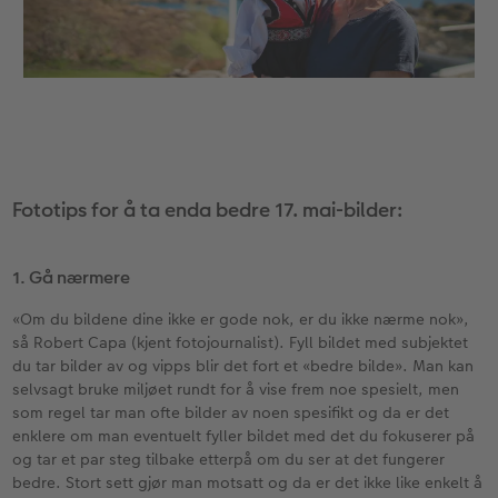
Velkomstskilt
Gratis bildelagring
Nummercollage
Inspirasjon
Gratis bildelagring
Fototips for å ta enda bedre 17. mai-bilder:
Tilbehør
1. Gå nærmere
«Om du bildene dine ikke er gode nok, er du ikke nærme nok»,
så Robert Capa (kjent fotojournalist). Fyll bildet med subjektet
du tar bilder av og vipps blir det fort et «bedre bilde». Man kan
selvsagt bruke miljøet rundt for å vise frem noe spesielt, men
som regel tar man ofte bilder av noen spesifikt og da er det
enklere om man eventuelt fyller bildet med det du fokuserer på
og tar et par steg tilbake etterpå om du ser at det fungerer
bedre. Stort sett gjør man motsatt og da er det ikke like enkelt å