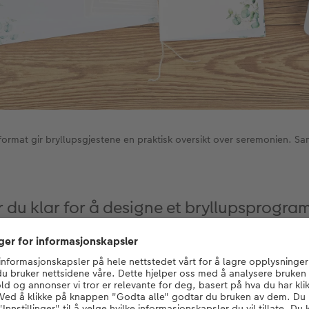
format gir bryllupsgjestene en praktisk oversikt over seremonien. Sam
r du klar for å designe et bryllupsprogra
Design her