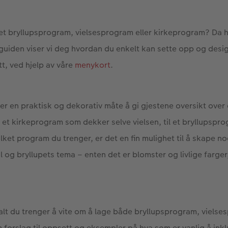
get bryllupsprogram, vielsesprogram eller kirkeprogram? Da 
e guiden viser vi deg hvordan du enkelt kan sette opp og desi
itt, ved hjelp av våre
menykort
.
er en praktisk og dekorativ måte å gi gjestene oversikt over
a et kirkeprogram som dekker selve vielsen, til et bryllupspro
ilket program du trenger, er det en fin mulighet til å skape n
l og bryllupets tema – enten det er blomster og livlige farger
alt du trenger å vite om å lage både bryllupsprogram, viels
forslag til oppsett og eksempler på hva som er vanlig å ink