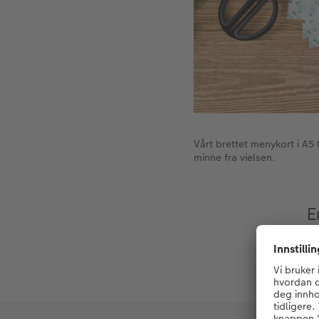
Vårt brettet menykort i A5 
minne fra vielsen.
E