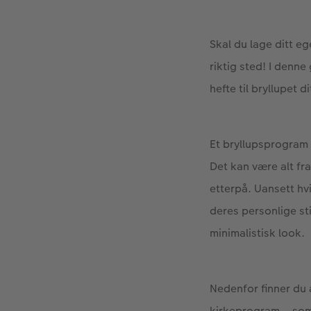
Skal du lage ditt e
riktig sted! I denn
hefte til bryllupet d
Et bryllupsprogram 
Det kan være alt fr
etterpå. Uansett hv
deres personlige sti
minimalistisk look.
Nedenfor finner du 
kirkeprogram – som 