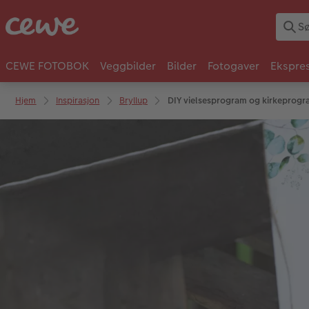
CEWE FOTOBOK
Veggbilder
Bilder
Fotogaver
Ekspres
Hjem
Inspirasjon
Bryllup
DIY vielsesprogram og kirkeprogr