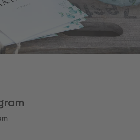
ogram
ram