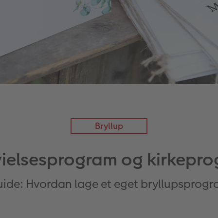
Bryllup
vielsesprogram og kirkepr
ide: Hvordan lage et eget bryllupsprog