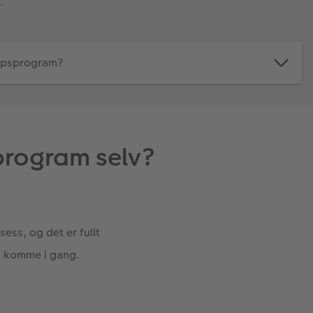
.
lupsprogram?
program selv?
ess, og det er fullt
an komme i gang.