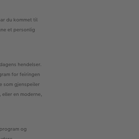
har du kommet til
gne et personlig
 dagens hendelser.
gram for feiringen
oe som gjenspeiler
, eller en moderne,
esprogram og
ludere.