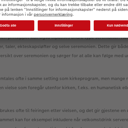
yllupsprogram og kirkeprogram?
en oversikt over hva som skjer under vielsen, spesielt egnet
, men prinsippet kan også tilpasses andre type seremonier. He
r, taler, ekteskapsløfter og selve seremonien. Dette gir båd
rsikt over seremonien og sørger for at alle kan følge med u
mtales ofte i samme setting som kirkeprogram, men mange re
n vielse som foregår utenfor kirken, f.eks. en humanetisk elle
rukes ofte til feiringen etter vielsen, og det gir gjestene en 
rammet kan for eksempel inkludere når velkomstdrink server