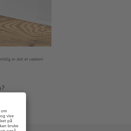
tidig er det et vakkert
m?