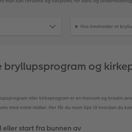
lere man kan forvente og tidspunkt for dans og underholdning
Hva inneholder et bryl
 bryllupsprogram og kirke
yllupsprogram eller kirkeprogram er en morsom og kreativ pros
 selv med enkle midler. Her får du noen tips til hvordan du k
l eller start fra bunnen av