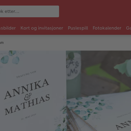
sbilder
Kort og invitasjoner
Puslespill
Fotokalender
Ga
am