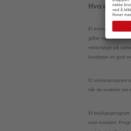
Hva er et br
Et kirkeprogram er 
gifter seg i kirken
rekkefølge på salme
brudepar en god ove
Et vielsesprogram o
når de snakker om e
Et bryllupsprogram b
over kvelden. Prog