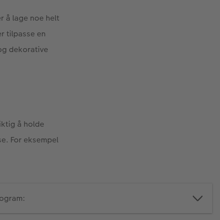
r å lage noe helt
r tilpasse en
 og dekorative
iktig å holde
ese. For eksempel
rogram: