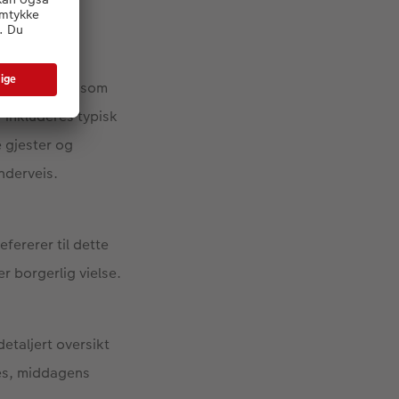
 for personer som
r inkluderes typisk
e gjester og
nderveis.
fererer til dette
r borgerlig vielse.
detaljert oversikt
es, middagens