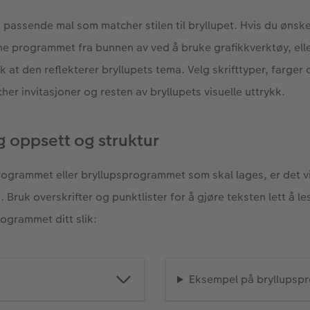
n passende mal som matcher stilen til bryllupet. Hvis du ønske
ne programmet fra bunnen av ved å bruke grafikkverktøy, elle
k at den reflekterer bryllupets tema. Velg skrifttyper, farger
er invitasjoner og resten av bryllupets visuelle uttrykk.
g oppsett og struktur
rogrammet eller bryllupsprogrammet som skal lages, er det v
. Bruk overskrifter og punktlister for å gjøre teksten lett å l
ogrammet ditt slik:
Eksempel på bryllupsp