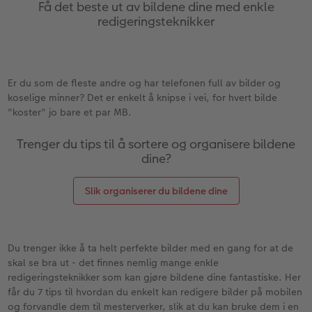
Anledninger
Bilde på skumplate
Fotoplakat standardpapir
Tekstiler
Ekspresskalender
Design selv
Inspirasjon
Få det beste ut av bildene dine med enkle
redigeringsteknikker
Enkel bildeoverføring
Galleritrykk
Fotosett
Skole og kontor
Hvordan fungerer det?
Alle anledninger
Valgmuligheter
Best i test
Bilde på akrylglass
Fotoklistremerker
Fotomagneter
Andre fototjenester i butikk
Fotokort
Gratis bildelagring
ram
Er du som de fleste andre og har telefonen full av bilder og
koselige minner? Det er enkelt å knipse i vei, for hvert bilde
Adobe® InDesign® til CEWE FOTOBOK
Bilde på tre
Tilbehør
Art prints
Inspirasjon
Foldekort
Gaveinnpakning
"koster" jo bare et par MB.
Gratis bildelagring
Fotoplakat med kart
Fremkall engangskameraet
Fyll selv gaveeske
Postkort
Tilbehør
Trenger du tips til å sortere og organisere bildene
Photos
dine?
CEWE FOTOBOK Color pop
Fotoplakat med plakatlist
Digitalisering
Mobildeksler
Kort med fotoinnstikk
Slik organiserer du bildene dine
Panoramaside
Fotocollage
Inspirasjon
Kjæledyr
Bordkort
Minnelomme
hexxas
Gratis bildelagring
Inspirasjon
Menykort
Du trenger ikke å ta helt perfekte bilder med en gang for at de
skal se bra ut - det finnes nemlig mange enkle
Tilbehør
Flerdelt veggdekorasjon
CEWE Gavekort
Direkteforsendelse
redigeringsteknikker som kan gjøre bildene dine fantastiske. Her
får du 7 tips til hvordan du enkelt kan redigere bilder på mobilen
Fotopanel
Firmagaver
Digitalt kort
og forvandle dem til mesterverker, slik at du kan bruke dem i en