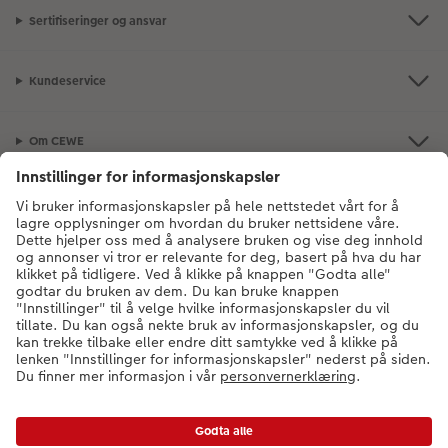
Sertifiseringer og ansvar
Kundeservice
Om CEWE
Bildeprodukter
Andre produkter
Kontakt kundeservice:
66 82 26 60
- Man-fre: 09:00-20:00 | Søn: 14:00-
20:00 (unntatt helligdager)