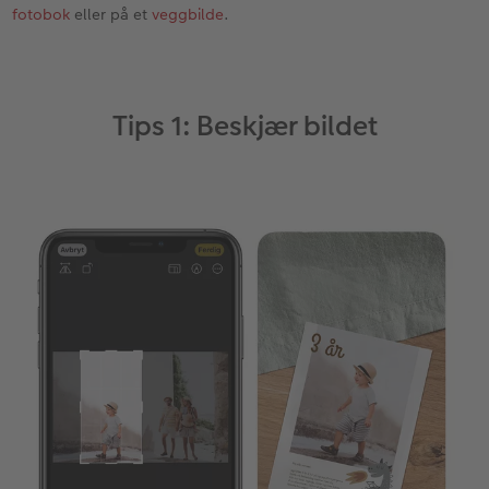
fotobok
eller på et
veggbilde
.
Velkomstskilt
Gratis bildelagring
Nummercollage
Tips 1: Beskjær bildet
Inspirasjon
Gratis bildelagring
Tilbehør