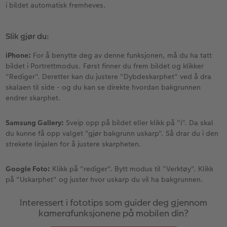
i bildet automatisk fremheves.
Slik gjør du:
iPhone:
For å benytte deg av denne funksjonen, må du ha tatt
bildet i Portrettmodus. Først finner du frem bildet og klikker
"Rediger". Deretter kan du justere "Dybdeskarphet" ved å dra
skalaen til side - og du kan se direkte hvordan bakgrunnen
endrer skarphet.
Samsung Gallery:
Sveip opp på bildet eller klikk på "i". Da skal
du kunne få opp valget "gjør bakgrunn uskarp". Så drar du i den
strekete linjalen for å justere skarpheten.
Google Foto:
Klikk på "rediger". Bytt modus til "Verktøy". Klikk
på "Uskarphet" og juster hvor uskarp du vil ha bakgrunnen.
Interessert i fototips som guider deg gjennom
kamerafunksjonene på mobilen din?