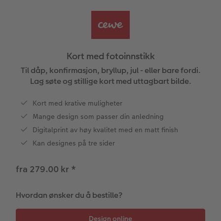
Anledninger
Bilde på skumplate
Fotoplakat standardpapir
Tekstiler
Ekspresskalender
Design selv
Inspirasjon
Enkel bildeoverføring
Galleritrykk
Fotosett
Skole og kontor
Hvordan fungerer det?
Alle anledninger
Valgmuligheter
Kort med fotoinnstikk
Best i test
Bilde på akrylglass
Fotoklistremerker
Fotomagneter
Andre fototjenester i butikk
Fotokort
Gratis bildelagring
Til dåp, konfirmasjon, bryllup, jul - eller bare fordi.
ram
Lag søte og stillige kort med uttagbart bilde.
Adobe® InDesign® til CEWE FOTOBOK
Bilde på tre
Tilbehør
Art prints
Inspirasjon
Foldekort
Gaveinnpakning
Kort med krative muligheter
Mange design som passer din anledning
Gratis bildelagring
Fotoplakat med kart
Fremkall engangskameraet
Fyll selv gaveeske
Postkort
Tilbehør
Photos
Digitalprint av høy kvalitet med en matt finish
CEWE FOTOBOK Color pop
Fotoplakat med plakatlist
Digitalisering
Mobildeksler
Kort med fotoinnstikk
Kan designes på tre sider
Panoramaside
Fotocollage
Inspirasjon
Kjæledyr
Bordkort
fra 279.00 kr
*
Minnelomme
hexxas
Gratis bildelagring
Inspirasjon
Menykort
Hvordan ønsker du å bestille?
Tilbehør
Flerdelt veggdekorasjon
CEWE Gavekort
Direkteforsendelse