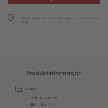
Fotopanel
Firmagaver
Digitalt kort
Velkomstskilt
Gratis bildelagring
I neste steg vil du se forventet leveringstid, basert på dine
valg.
Nummercollage
Inspirasjon
Gratis bildelagring
Tilbehør
Produktinformasjon
Format
Kort: 10 x 14 cm
Bilde: 8 x 11 cm