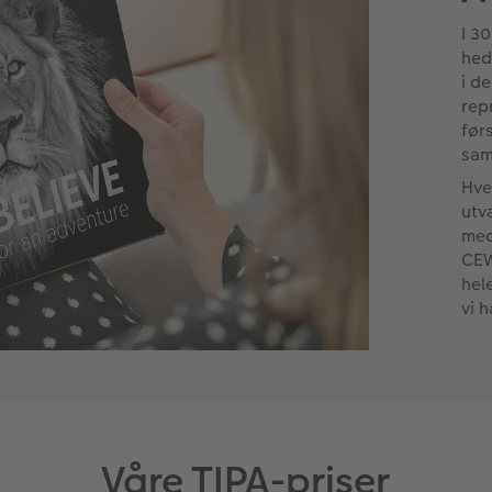
I 3
hed
i d
rep
før
sam
Hve
utv
med
CEW
hel
vi h
Våre TIPA-priser