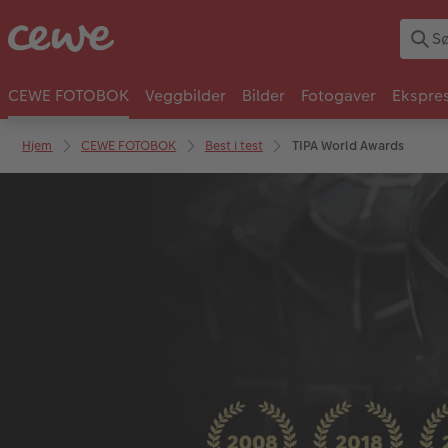
CEWE FOTOBOK
Veggbilder
Bilder
Fotogaver
Ekspres
Hjem
CEWE FOTOBOK
Best i test
TIPA World Awards