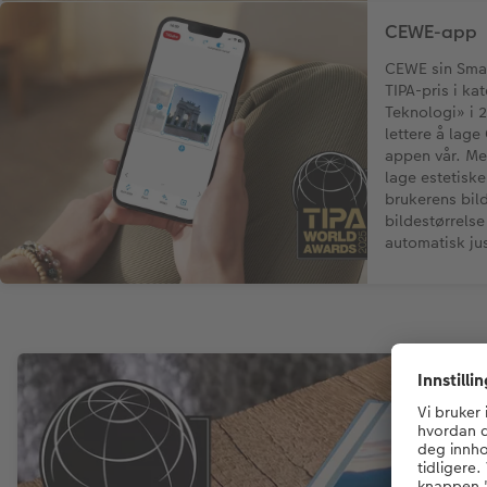
CEWE-app
CEWE sin Smar
TIPA-pris i k
Teknologi» i 
lettere å lag
appen vår. Me
lage estetiske
brukerens bild
bildestørrels
automatisk jus