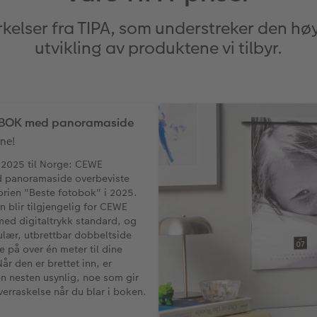
erkelser fra TIPA, som understreker den hø
utvikling av produktene vi tilbyr.
BOK med panoramaside
ene!
 2025 til Norge: CEWE
panoramaside overbeviste
orien "Beste fotobok" i 2025.
 blir tilgjengelig for CEWE
d digitaltrykk standard, og
ulær, utbrettbar dobbeltside
 på over én meter til dine
Når den er brettet inn, er
 nesten usynlig, noe som gir
erraskelse når du blar i boken.