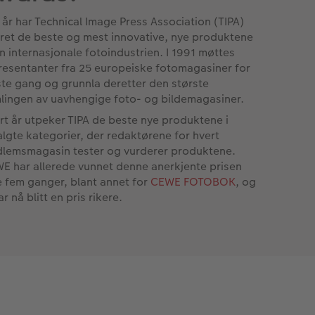
0 år har Technical Image Press Association (TIPA)
ret de beste og mest innovative, nye produktene
en internasjonale fotoindustrien. I 1991 møttes
resentanter fra 25 europeiske fotomagasiner for
ste gang og grunnla deretter den største
lingen av uavhengige foto- og bildemagasiner.
rt år utpeker TIPA de beste nye produktene i
algte kategorier, der redaktørene for hvert
lemsmagasin tester og vurderer produktene.
E har allerede vunnet denne anerkjente prisen
e fem ganger, blant annet for
CEWE FOTOBOK
, og
ar nå blitt en pris rikere.