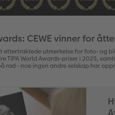
ards: CEWE vinner for ått
 ettertraktede utmerkelse for foto- og bi
 fire TIPA World Awards-priser i 2025, samt
på rad - noe ingen andre selskap har oppn
H
A