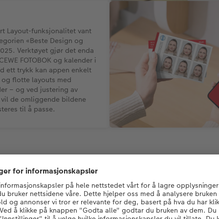
t Layout-funksjonalitet vant
ategorien «Beste Design og
2025. Verktøyet gjør det enda
e CEWE FOTOBOK og kalender i
d ett trykk kan appen enkelt
 og flotte layouts med
er – og ved justering av
e vil de omliggende bildene
teres til å passe.