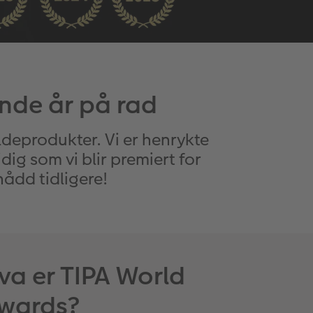
ende år på rad
ldeprodukter. Vi er henrykte
idig som vi blir premiert for
ådd tidligere!
va er TIPA World
wards?