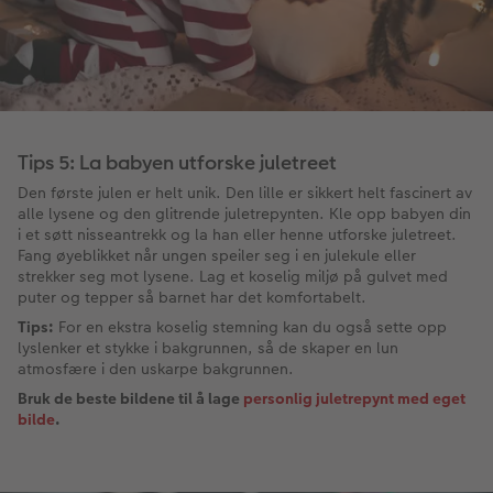
Tips 5: La babyen utforske juletreet
Den første julen er helt unik. Den lille er sikkert helt fascinert av
alle lysene og den glitrende juletrepynten. Kle opp babyen din
i et søtt nisseantrekk og la han eller henne utforske juletreet.
Fang øyeblikket når ungen speiler seg i en julekule eller
strekker seg mot lysene. Lag et koselig miljø på gulvet med
puter og tepper så barnet har det komfortabelt.
Tips:
For en ekstra koselig stemning kan du også sette opp
lyslenker et stykke i bakgrunnen, så de skaper en lun
atmosfære i den uskarpe bakgrunnen.
Bruk de beste bildene til å lage
personlig juletrepynt med eget
bilde
.