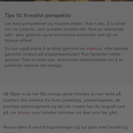
Tips 10: Kreativt perspektiv
Lek med perspektiver og kreative vinkler. Prøv f.eks. å ta bilde
inn i en julekule, som avslører motivet ditt. Bruk en skinnende
sølv- eller gullkule og ta morsomme portretter som gir en
fisheye-effekt!
Du kan også prøve å ta bilde gjennom en
snøkule
, eller kanskje
gjennom vinduet på pepperkakehuset? Kun fantasien setter
grenser. Prøv ut noen nye, morsomme kameravinkler for å ta
julebilder utenom det vanlige.
Nå håper vi du har fått mange gode fototips du kan teste på
julaften! Alle bildene fra årets julefeiring, juleselskapene, de
koselige julemorgenene og lek ute i snøen kan du ta godt vare
på i en
årbok
, som forteller historien om året som har gått.
Masse lykke til med fotograferingen og nyt julen med familie og