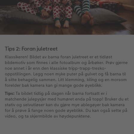
Tips 2: Foran juletreet
Klassikeren! Bildet av barna foran juletreet er et tidløst
bildemotiv som finnes i alle fotoalbum og årbøker. Prøv gjerne
noe annet i år enn den klassiske tripp-trapp-tresko-
oppstillingen. Legg noen myke puter på gulvet og få barna til
å sitte behagelig sammen. Litt klemming, kiling og en morsom
forelder bak kamera kan gi mange gode øyeblikk.
Tips:
Ta bildet tidlig på dagen når barna fortsatt er i
matchende julepysjer med humøret enda på topp! Bruker du et
stativ og selvutløser kan du gjøre mye ablegøyer bak kamera
for å prøve å fange noen gode øyeblikk. Du kan også sette på
video, og ta skjermbilde av høydepunktene.