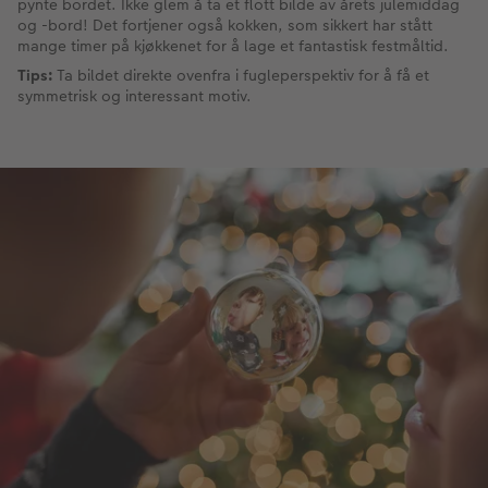
pynte bordet. Ikke glem å ta et flott bilde av årets julemiddag
og -bord! Det fortjener også kokken, som sikkert har stått
mange timer på kjøkkenet for å lage et fantastisk festmåltid.
Tips:
Ta bildet direkte ovenfra i fugleperspektiv for å få et
symmetrisk og interessant motiv.