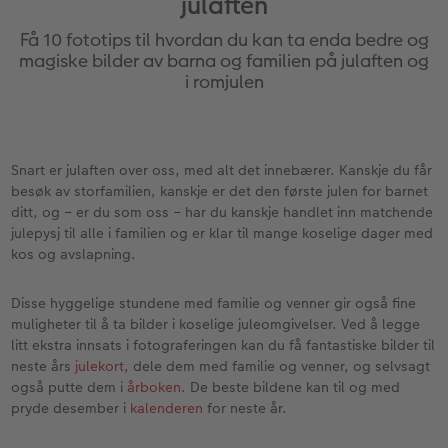
julaften
Anledninger
Bilde på skumplate
Fotoplakat standardpapir
Tekstiler
Ekspresskalender
Design selv
Inspirasjon
Få 10 fototips til hvordan du kan ta enda bedre og
Enkel bildeoverføring
Galleritrykk
Fotosett
Skole og kontor
Hvordan fungerer det?
Alle anledninger
Valgmuligheter
magiske bilder av barna og familien på julaften og
i romjulen
Best i test
Bilde på akrylglass
Fotoklistremerker
Fotomagneter
Andre fototjenester i butikk
Fotokort
Gratis bildelagring
ram
Adobe® InDesign® til CEWE FOTOBOK
Bilde på tre
Tilbehør
Art prints
Inspirasjon
Foldekort
Gaveinnpakning
Snart er julaften over oss, med alt det innebærer. Kanskje du får
besøk av storfamilien, kanskje er det den første julen for barnet
Gratis bildelagring
Fotoplakat med kart
Fremkall engangskameraet
Fyll selv gaveeske
Postkort
Tilbehør
ditt, og – er du som oss – har du kanskje handlet inn matchende
Photos
julepysj til alle i familien og er klar til mange koselige dager med
CEWE FOTOBOK Color pop
Fotoplakat med plakatlist
Digitalisering
Mobildeksler
Kort med fotoinnstikk
kos og avslapning.
Panoramaside
Fotocollage
Inspirasjon
Kjæledyr
Bordkort
Disse hyggelige stundene med familie og venner gir også fine
muligheter til å ta bilder i koselige juleomgivelser. Ved å legge
Minnelomme
hexxas
Gratis bildelagring
Inspirasjon
Menykort
litt ekstra innsats i fotograferingen kan du få fantastiske bilder til
neste års
julekort
, dele dem med familie og venner, og selvsagt
også putte dem i
årboken
. De beste bildene kan til og med
Tilbehør
Flerdelt veggdekorasjon
CEWE Gavekort
Direkteforsendelse
pryde desember i
kalenderen
for neste år.
Fotopanel
Firmagaver
Digitalt kort