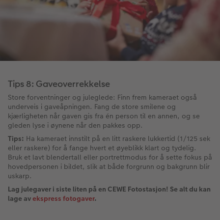
Tips 8: Gaveoverrekkelse
Store forventninger og juleglede: Finn frem kameraet også
underveis i gaveåpningen. Fang de store smilene og
kjærligheten når gaven gis fra én person til en annen, og se
gleden lyse i øynene når den pakkes opp.
Tips:
Ha kameraet innstilt på en litt raskere lukkertid (1/125 sek
eller raskere) for å fange hvert et øyeblikk klart og tydelig.
Bruk et lavt blendertall eller portrettmodus for å sette fokus på
hovedpersonen i bildet, slik at både forgrunn og bakgrunn blir
uskarp.
Lag julegaver i siste liten på en CEWE Fotostasjon! Se alt du kan
lage av
ekspress fotogaver
.