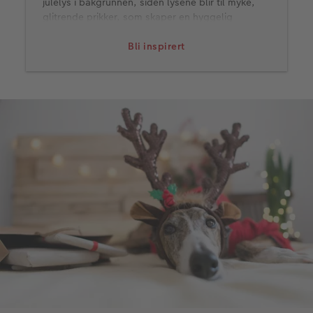
julelys i bakgrunnen, siden lysene blir til myke,
glitrende prikker, som skaper en hyggelig
stemning.
Bli inspirert
Hvordan få bokeh:
Still inn kameraet på et lavt blendertall, helst
f/1.8 eller f/2.8, om du kan stille inn så lavt.
Bruker du mobilen kan du oppnå denne
effekten ved å bruke portrettmodus. Zoom
heller litt inn og stå lenger bak om du har et
kamera med optisk zoom (ikke digital zoom) -
eller bytt til telefotoobjektivet om du har det i
din telefon - så får du lettere til denne
effekten.
Ta bilde av et motiv som er relativt nært
kameraet, mens motivet står et lite stykke
unna bakgrunnen. Pynt og lys i bakgrunnen vil
skape et flott bakteppe i bokeh-effekt.