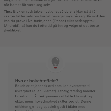
fange noen helt autentiske øyeblikk. De beste bildene tar du
når barnet får være seg selv.
Tips:
Bruk en rask lukkerhastighet så du er sikker på å få
skarpe bilder selv om barnet beveger mye på seg. På mobilen
kan du prøve Live-funksjonen (iPhone) eller serieopptak
(Android), så kan du i ettertid gå inn og velge ut det beste
øyeblikket.
Hva er bokeh-effekt?
Bokeh er et japansk ord som kan oversettes til
uskarphet (eller uklarhet). I fotografering handler
bokeh om når bakgrunnen i et bilde blir myk og
uklar, mens hovedmotivet skiller seg ut. Denne
effekten gjør seg spesielt godt i bilder med