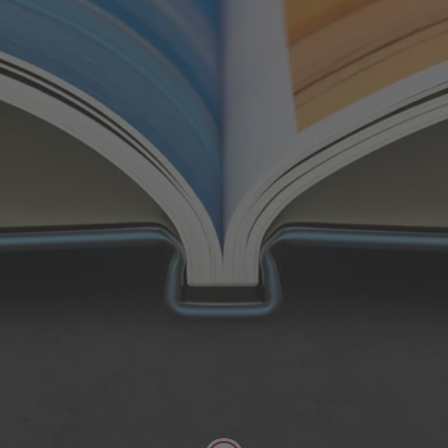
Klassisk innbinding
Med den klassiske innbindingen blir både
innersidene og de to forsatsbladene limt med
høykvalitetslim.
Høykvalitets liminnbinding
Maksimal kvalitet og stabilitet
Tilgjengelig for alle CEWE FOTOBOK
Layflat-innbinding
hardcover i digitaltrykk