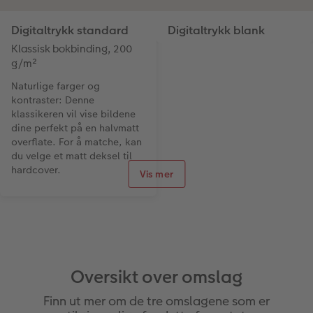
Digitaltrykk standard
Digitaltrykk blank
Klassisk bokbinding, 200
Klassisk bokbinding, 200
g/m²
g/m²
Naturlige farger og
Lyse og levende farger:
kontraster: Denne
motivene dine presenteres
klassikeren vil vise bildene
med høy glans og sterke
dine perfekt på en halvmatt
kontraster. Selv de fineste
overflate. For å matche, kan
detaljer gjengis knivskarpe.
du velge et matt deksel til
hardcover.
Vis mer
Oversikt over omslag
Finn ut mer om de tre omslagene som er