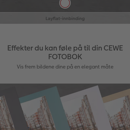
Helt flat når den er åpen
Les mer
Les mer
Ikke bildetap i midtfalsen
Ideelt for panoramabildene dine
Tilgjengelig for CEWE FOTOBOK på
fotopapir
Effekter du kan føle på til din CEWE
FOTOBOK
Vis frem bildene dine på en elegant måte