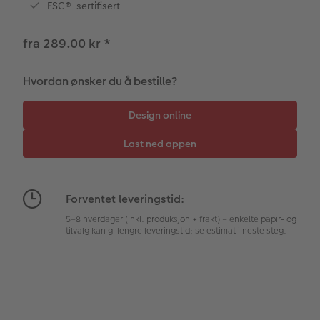
Minnelomme
hexxas
Gratis bildelagring
Inspirasjon
Menykort
FSC®-sertifisert
Tilbehør
Flerdelt veggdekorasjon
CEWE Gavekort
Direkteforsendelse
fra 289.00 kr
*
Fotopanel
Firmagaver
Digitalt kort
Hvordan ønsker du å bestille?
Velkomstskilt
Gratis bildelagring
Nummercollage
Inspirasjon
Forventet leveringstid:
Gratis bildelagring
5–8 hverdager (inkl. produksjon + frakt) – enkelte papir- og
tilvalg kan gi lengre leveringstid; se estimat i neste steg.
Tilbehør