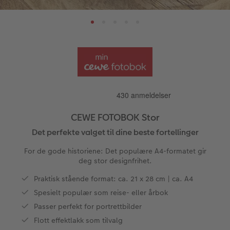
sjoner
Papirtyper og omslag
Bilde i ramme
Art prints
Dekorasjon
Ekspresskort
Invitasjoner
Kalenderbok
Bestillingsmuligheter
Fotolerret
Bildeboks
Klistremerker
Storformat ekspress
Dåp
Ukeplanlegger på akrylglass
Anledninger
Bilde på skumplate
Fotoplakat standardpapir
Tekstiler
Ekspresskalender
Design selv
Inspirasjon
Enkel bildeoverføring
Galleritrykk
Fotosett
Skole og kontor
Hvordan fungerer det?
Alle anledninger
Valgmuligheter
Best i test
Bilde på akrylglass
Fotoklistremerker
Fotomagneter
Andre fototjenester i butikk
Fotokort
Gratis bildelagring
CEWE FOTOBOK Stor
ram
Det perfekte valget til dine beste fortellinger
Adobe® InDesign® til CEWE FOTOBOK
Bilde på tre
Tilbehør
Art prints
Inspirasjon
Foldekort
Gaveinnpakning
For de gode historiene: Det populære A4-formatet gir
Gratis bildelagring
Fotoplakat med kart
Fremkall engangskameraet
Fyll selv gaveeske
Postkort
Tilbehør
deg stor designfrihet.
Photos
Praktisk stående format: ca. 21 x 28 cm | ca. A4
CEWE FOTOBOK Color pop
Fotoplakat med plakatlist
Digitalisering
Mobildeksler
Kort med fotoinnstikk
Spesielt populær som reise- eller årbok
Passer perfekt for portrettbilder
Panoramaside
Fotocollage
Inspirasjon
Kjæledyr
Bordkort
Flott effektlakk som tilvalg