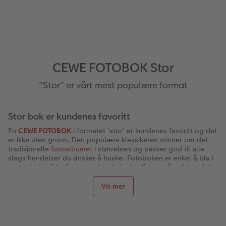
CEWE FOTOBOK Stor
"Stor" er vårt mest populære format
Stor bok er kundenes favoritt
En
CEWE FOTOBOK
i formatet ’stor’ er kundenes favoritt og det
er ikke uten grunn. Den populære klassikeren minner om det
tradisjonelle
fotoalbumet
i størrelsen og passer god til alle
slags hendelser du ønsker å huske. Fotoboken er enkel å bla i
og tar heller ikke for mye plass hvis den ligger på sofabordet.
Det er et veldig bra og brukbart format som de fleste velger
igjen og igjen.
Vis mer
Hvorfor skal du velge formatet ’stor’?
Du skal velge dette formatet hvis du liker størrelsen på