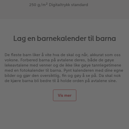
250 g/m² Digitaltrykk standard
Lag en barnekalender til barna
De fleste barn liker å vite hva de skal og når, akkurat som oss
voksne. Forbered barna på avtalene deres, både de gøye
lekeavtalene med venner og de ikke like gøye tannlegetimene
med en fotokalender til barna. Pynt kalenderen med dine egne
bilder og gjør den oversiktlig, fin og gøy å se på. Da skal nok
de kjære barna bli bedre til å holde orden på avtalene sine.
Heng opp en fotokalender til barna på
barnerommet
Vis mer
Lag en fotokalender
i det formatet og den størrelsen som
passer deg. Ha i tankene hvor den skal henge, så den ikke blir
hverken for stor eller for liten. Du kan for eksempel lage en
barnekalender med kolonner, så det er en kolonne til hvert
barn. Lag eventuelt også en felles kolonne, hvor det blir