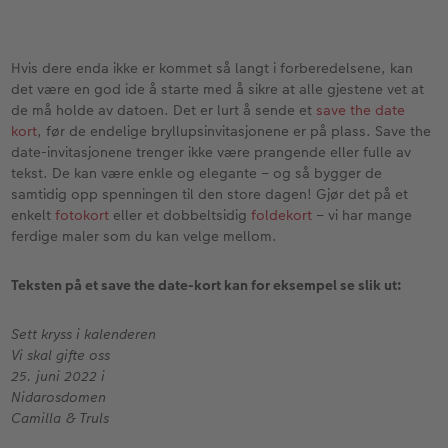
Hvis dere enda ikke er kommet så langt i forberedelsene, kan
det være en god ide å starte med å sikre at alle gjestene vet at
de må holde av datoen. Det er lurt å sende et
save the date
kort
, før de endelige bryllupsinvitasjonene er på plass. Save the
date-invitasjonene trenger ikke være prangende eller fulle av
tekst. De kan være enkle og elegante – og så bygger de
samtidig opp spenningen til den store dagen! Gjør det på et
enkelt
fotokort
eller et dobbeltsidig
foldekort
– vi har mange
ferdige maler som du kan velge mellom.
Teksten på et save the date-kort kan for eksempel se slik ut:
Sett kryss i kalenderen
Vi skal gifte oss
25. juni 2022 i
Nidarosdomen
Camilla & Truls