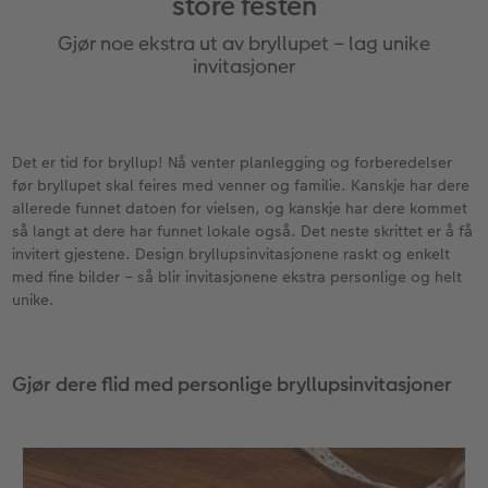
store festen
Anledninger
Bilde på skumplate
Fotoplakat standardpapir
Tekstiler
Ekspresskalender
Design selv
Inspirasjon
Gjør noe ekstra ut av bryllupet – lag unike
Enkel bildeoverføring
Galleritrykk
Fotosett
Skole og kontor
Hvordan fungerer det?
Alle anledninger
Valgmuligheter
invitasjoner
Best i test
Bilde på akrylglass
Fotoklistremerker
Fotomagneter
Andre fototjenester i butikk
Fotokort
Gratis bildelagring
ram
Det er tid for bryllup! Nå venter planlegging og forberedelser
Adobe® InDesign® til CEWE FOTOBOK
Bilde på tre
Tilbehør
Art prints
Inspirasjon
Foldekort
Gaveinnpakning
før bryllupet skal feires med venner og familie. Kanskje har dere
allerede funnet datoen for vielsen, og kanskje har dere kommet
Gratis bildelagring
Fotoplakat med kart
Fremkall engangskameraet
Fyll selv gaveeske
Postkort
Tilbehør
så langt at dere har funnet lokale også. Det neste skrittet er å få
Photos
invitert gjestene. Design bryllupsinvitasjonene raskt og enkelt
CEWE FOTOBOK Color pop
Fotoplakat med plakatlist
Digitalisering
Mobildeksler
Kort med fotoinnstikk
med fine bilder – så blir invitasjonene ekstra personlige og helt
unike.
Panoramaside
Fotocollage
Inspirasjon
Kjæledyr
Bordkort
Minnelomme
hexxas
Gratis bildelagring
Inspirasjon
Menykort
Gjør dere flid med personlige bryllupsinvitasjoner
Tilbehør
Flerdelt veggdekorasjon
CEWE Gavekort
Direkteforsendelse
Fotopanel
Firmagaver
Digitalt kort