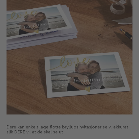
Velkomstskilt
Gratis bildelagring
Nummercollage
Inspirasjon
Gratis bildelagring
Tilbehør
Dere kan enkelt lage flotte bryllupsinvitasjoner selv, akkurat
slik DERE vil at de skal se ut