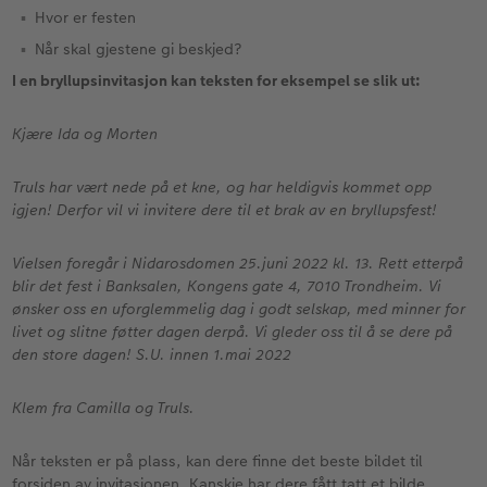
Hvor er festen
Når skal gjestene gi beskjed?
I en bryllupsinvitasjon kan teksten for eksempel se slik ut:
Kjære Ida og Morten
Truls har vært nede på et kne, og har heldigvis kommet opp
igjen! Derfor vil vi invitere dere til et brak av en bryllupsfest!
Vielsen foregår i Nidarosdomen 25.juni 2022 kl. 13. Rett etterpå
blir det fest i Banksalen, Kongens gate 4, 7010 Trondheim. Vi
ønsker oss en uforglemmelig dag i godt selskap, med minner for
livet og slitne føtter dagen derpå. Vi gleder oss til å se dere på
den store dagen! S.U. innen 1.mai 2022
Klem fra Camilla og Truls.
Når teksten er på plass, kan dere finne det beste bildet til
forsiden av invitasjonen. Kanskje har dere fått tatt et bilde