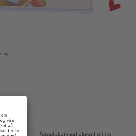
elig
Fotoplakat med plakatlist i tre