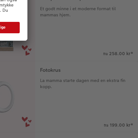
Et godt minne i et moderne format til
mammas hjem.
258.00 kr
*
fra
Fotokrus
La mamma starte dagen med en ekstra fin
kopp.
199.00 kr
*
fra