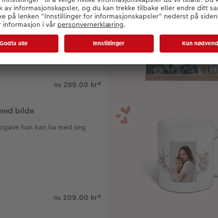
 magneter til kjøleskapet med
e
289.00 kr
*
fra
med bilde
togave hun kan ha med seg
209.00 kr
*
fra