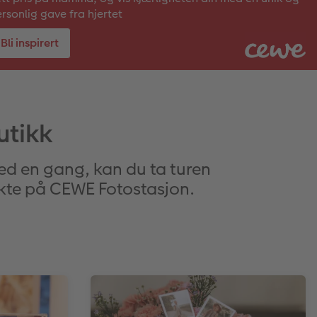
rsonlig gave fra hjertet
Bli inspirert
utikk
d en gang, kan du ta turen
ekte på CEWE Fotostasjon.