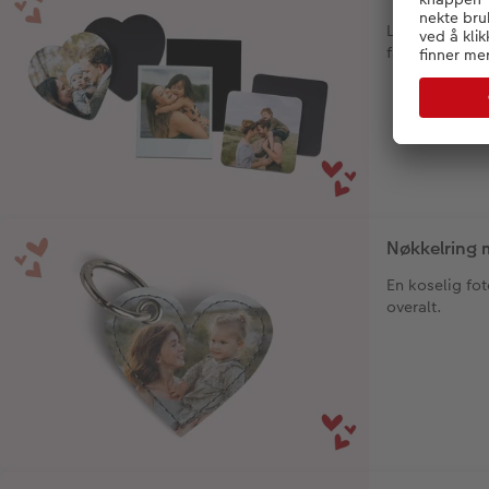
Lag dine egne
favorittbilden
Nøkkelring 
En koselig fo
overalt.