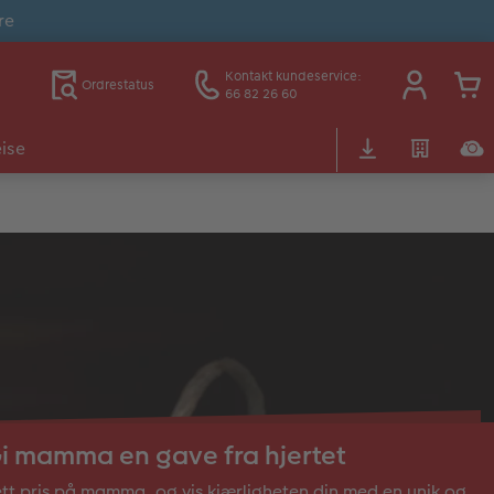
re
Kontakt kundeservice:
Ordrestatus
66 82 26 60
ise
i mamma en gave fra hjertet
tt pris på mamma, og vis kjærligheten din med en unik og