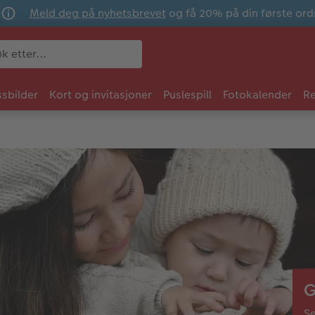
Meld deg på nyhetsbrevet
og få 20% på din første ord
sbilder
Kort og invitasjoner
Puslespill
Fotokalender
Re
G
Se