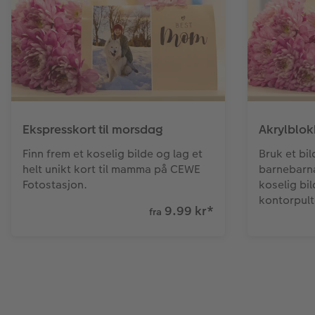
Ekspresskort til morsdag
Akrylblok
Finn frem et koselig bilde og lag et
Bruk et bil
helt unikt kort til mamma på CEWE
barnebarn
Fotostasjon.
koselig bi
kontorpult
9.99 kr
*
fra