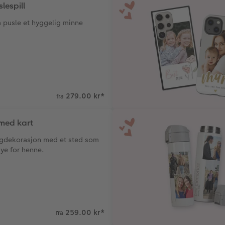
lespill
l å pusle et hyggelig minne
279.00 kr
*
fra
med kart
ggdekorasjon med et sted som
ye for henne.
259.00 kr
*
fra