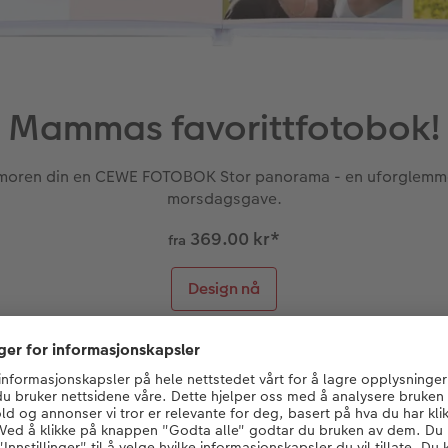
Mammas favorittfotobok!
moren din en CEWE FOTOBOK Stor panorama - en uforglemm
morsdagsgave.
369.00 kr
*
fra
Design nå
er