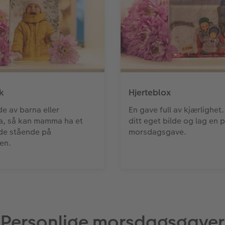
k
Hjerteblox
de av barna eller
En gave full av kjærlighet.
a, så kan mamma ha et
ditt eget bilde og lag en 
lde stående på
morsdagsgave.
en.
Personlige morsdagsgaver