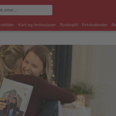
sbilder
Kort og invitasjoner
Puslespill
Fotokalender
Re