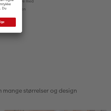
onlig julegave med
 kommer til en
yller den
m mange størrelser og design