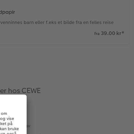
dpapir
venninnes barn eller f.eks et bilde fra en felles reise
39.00 kr
*
fra
her hos CEWE
hun ikke får av