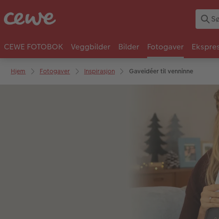
CEWE FOTOBOK
Veggbilder
Bilder
Fotogaver
Ekspres
Hjem
Fotogaver
Inspirasjon
Gaveidéer til venninne