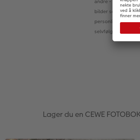
andre - og en av d
bilder som vekker f
personlig gave til b
selvfølgelig med he
Lager du en CEWE FOTOBOK i 