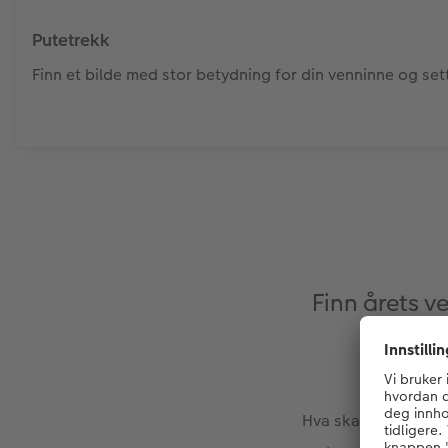
Putetrekk
Finn et bilde med stor betydning for din venninne og set
Finn årets 
Hva skal du gi venni