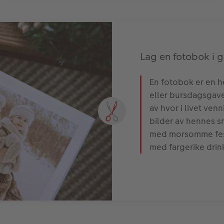
Lag en fotobok i g
En fotobok er en h
eller bursdagsgave
av hvor i livet ven
bilder av hennes s
med morsomme festb
med fargerike dri