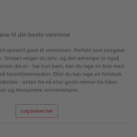
ave til din beste venninne
elt spesiell gave til venninnen. Perfekt som julegave
. Temaet velger du selv, og det avhenger jo også
ninnen din er - har hun barn, kan du lage en bok med
må favorittmennesker. Eller du kan lage en fotobok
ilder - enten fra nå eller gode minner fra tiden
nker og morsomme venninneturer.
Lag boken her