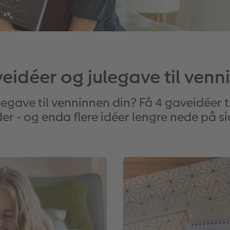
eidéer og julegave til venn
egave til venninnen din? Få 4 gaveidéer ti
er - og enda flere idéer lengre nede på s