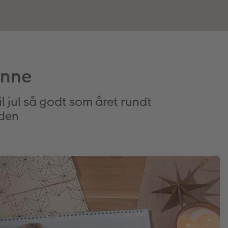
inne
l jul så godt som året rundt
iden