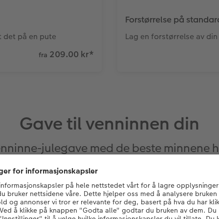
Forstørrelse på standar
t det på en pute
Lag en forstørrelse av din 
209.00 kr
*
fra
Gave til venninnen din
venninne-julegave med de beste minnene 
nnen din i år? Vil du gi henne noe hun ikke allerede har, noe 