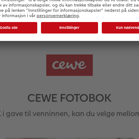
e mest personlige gavene man kan få? Da bør du lage en pers
ine minner. En CEWE FOTOBOK tar klart førsteplassen når det
estevenninnen. Testvinner i kvalitet og unik i sine minner! Du f
nnes opplevelser.
CEWE FOTOBOK
gave til venninnen, kan du velge mello