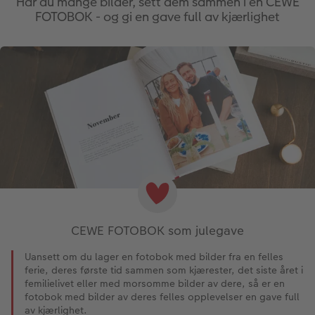
Har du mange bilder, sett dem sammen i en CEWE
FOTOBOK - og gi en gave full av kjærlighet
Velkomstskilt
Gratis bildelagring
Nummercollage
Inspirasjon
Gratis bildelagring
Tilbehør
CEWE FOTOBOK som julegave
Uansett om du lager en fotobok med bilder fra en felles
ferie, deres første tid sammen som kjærester, det siste året i
femilielivet eller med morsomme bilder av dere, så er en
fotobok med bilder av deres felles opplevelser en gave full
av kjærlighet.