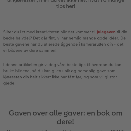
Anledninger
Bilde på skumplate
Fotoplakat standardpapir
Tekstiler
Ekspresskalender
Design selv
Inspirasjon
tips her!
Enkel bildeoverføring
Galleritrykk
Fotosett
Skole og kontor
Hvordan fungerer det?
Alle anledninger
Valgmuligheter
Best i test
Bilde på akrylglass
Fotoklistremerker
Fotomagneter
Andre fototjenester i butikk
Fotokort
Gratis bildelagring
Sliter du litt med kreativiteten når det kommer til
julegaven
til din
ram
bedre halvdel? Det går fint, vi har nemlig mange gode idéer. De
Adobe® InDesign® til CEWE FOTOBOK
Bilde på tre
Tilbehør
Art prints
Inspirasjon
Foldekort
Gaveinnpakning
beste gavene har du allerede liggende i kamerarullen din - det
er bildene av dere sammen!
Gratis bildelagring
Fotoplakat med kart
Fremkall engangskameraet
Fyll selv gaveeske
Postkort
Tilbehør
Photos
I denne artikkelen gir vi deg våre beste tips til hvordan du kan
bruke bildene, så du kan gi en unik og personlig gave som
CEWE FOTOBOK Color pop
Fotoplakat med plakatlist
Digitalisering
Mobildeksler
Kort med fotoinnstikk
kjæresten din helt sikkert ikke har fått før, og som vil gi stor
glede.
Panoramaside
Fotocollage
Inspirasjon
Kjæledyr
Bordkort
Minnelomme
hexxas
Gratis bildelagring
Inspirasjon
Menykort
Gaven over alle gaver: en bok om
Tilbehør
Flerdelt veggdekorasjon
CEWE Gavekort
Direkteforsendelse
dere!
Fotopanel
Firmagaver
Digitalt kort