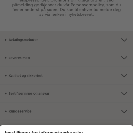
påmelding godkjenner du vår Personvernpolicy, som du
finner nederst på siden. Du kan til enhver tid melde deg
av via lenken i nyhetsbrevet.
Betalingsmetoder
Leveres med
Kvalitet og sikkerhet
Sertifiseringer og ansvar
Kundeservice
Om CEWE